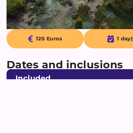
120 Euros
1 day(
Dates and inclusions
Included
✔︎ Transport de Cordoba jusqu'au départ du trek
✔︎ Repas
✔︎ Toutes les activités mentionées dans la brochure
✔︎ Assistance et supervision 24 heures sur 24
Flexible departure d