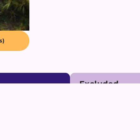
s)
Excluded
✘ Billets d'avion
✘ Assurances voyage et ra
ates available all year round; please contact us t