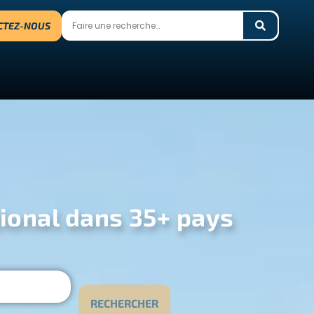
CTEZ-NOUS
tional dans 35+ pays
RECHERCHER