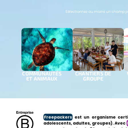
Sélectionnez au moins un champ pou
COMMUNAUTÉS
CHANTIERS DE
ET ANIMAUX
GROUPE
Freepackers
est un organisme certif
adolescents, adultes, groupes). Avec