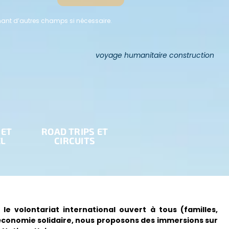
nant d’autres champs si nécessaire.
 ET
ROAD TRIPS ET
EL
CIRCUITS
le volontariat international ouvert à tous (familles,
 économie solidaire, nous proposons des immersions sur