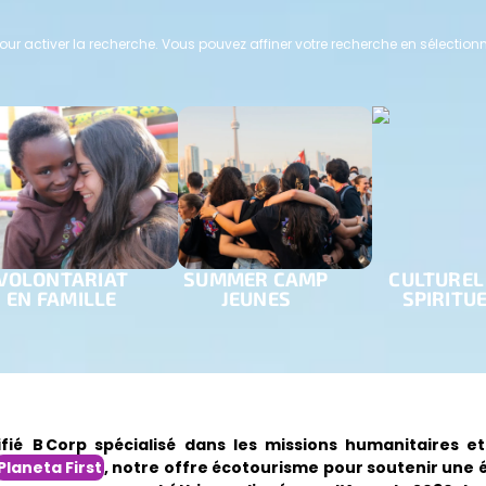
r activer la recherche. Vous pouvez affiner votre recherche en sélection
VOLONTARIAT
SUMMER CAMP
CULTUREL
EN FAMILLE
JEUNES
SPIRITU
ié B Corp spécialisé dans les missions humanitaires et 
Planeta First
, notre offre écotourisme pour soutenir une