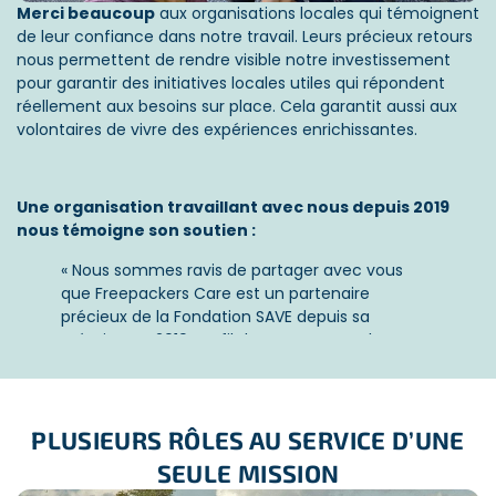
Merci beaucoup
aux organisations locales qui témoignent
Le rôle de Freepackers s’étend dans des projets qui
de leur confiance dans notre travail. Leurs précieux retours
s’inscrivent dans le respect des objectifs de
nous permettent de rendre visible notre investissement
développement durable (ODD). Pour chaque mission,
pour garantir des initiatives locales utiles qui répondent
Freepackers veille à ce que les actions sur le terrain soient
réellement aux besoins sur place. Cela garantit aussi aux
en phase avec ces objectifs.
volontaires de vivre des expériences enrichissantes.
Les projets éducatifs permettent de promouvoir
Une organisation travaillant avec nous depuis 2019
l’ODD 4 (Éducation de qualité) :
nous témoigne son soutien :
Apportent un soutien aux enseignants.
« Nous sommes ravis de partager avec vous
Enrichissent les activités proposées aux enfants
que Freepackers Care est un partenaire
dans des zones à besoins élevés.
précieux de la Fondation SAVE depuis sa
création en 2019. Au fil des ans, Freepackers
Nos actions pour la préservation de la faune et la
Care a contribué de manière significative au
reforestation répondent à l’ODD 15 (Vie terrestre) :
succès de nos projets, tant par son soutien
financier que par l’envoi de volontaires
Participer à la conservation des écosystèmes.
engagés.
PLUSIEURS RÔLES AU SERVICE D’UNE
Protection de la biodiversité.
SEULE MISSION
Leurs contributions ont joué un rôle essentiel
dans l’avancement de nos projets, y compris