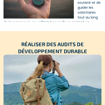
soutenir et de
guider les
volontaires
tout au long
de leur parcours, en veillant à ce qu’ils se sentent en
confiance et bien préparés pour chaque étape de leur
mission. Nous comprenons que partir en mission de
volontariat à l’étranger est un engagement important, qui
suscite autant d’enthousiasme que de questions. C’est
RÉALISER DES AUDITS DE
pourquoi il nous semble essentiel de clarifier le rôle que
DÉVELOPPEMENT DURABLE
nous jouons dans la
sélection
, le
suivi
et la
construction
des projets, ainsi que dans
l’accompagnement de nos
volontaires
. Dans cet article, nous vous détaillons les
actions que nous mettons en place pour garantir des
missions à impact, sécurisées, en accord avec nos valeurs
et celles du développement durable, pour vous offrir une
expérience enrichissante sur le terrain.