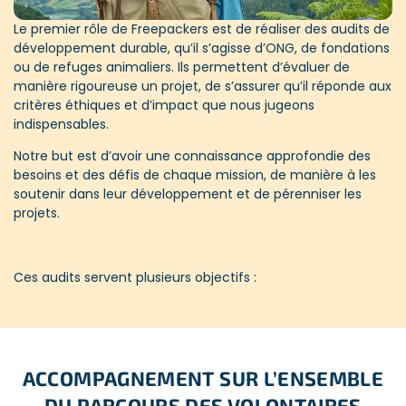
Le premier rôle de Freepackers est de réaliser des audits de
développement durable, qu’il s’agisse d’ONG, de fondations
ou de refuges animaliers. Ils permettent d’évaluer de
manière rigoureuse un projet, de s’assurer qu’il réponde aux
critères éthiques et d’impact que nous jugeons
indispensables.
Notre but est d’avoir une connaissance approfondie des
besoins et des défis de chaque mission, de manière à les
soutenir dans leur développement et de pérenniser les
projets.
Ces audits servent plusieurs objectifs :
Comprendre les besoins des projets
Planifier les actions à mettre en place pour apporter des
solutions adaptées. En dialoguant directement avec les
équipes locales et en observant leurs méthodes de travail,
ACCOMPAGNEMENT SUR L’ENSEMBLE
nous évaluons les moyens nécessaires pour assurer un
DU PARCOURS DES VOLONTAIRES
projet durable dans le temps.