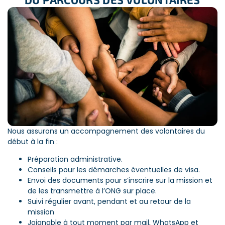
S’assurer de l’éthique et de l’impact réel des
projets
Nous analysons la pertinence des actions menées sur
place afin qu’elles bénéficient réellement aux
communautés ou à l’environnement. En tant que
volontaire, vous êtes certains de contribuer à des initiatives
ayant un effet positif et concret.
Nous assurons un accompagnement des volontaires du
Choisir les équipes professionnelles adaptées
début à la fin :
Nous sommes en mesure d’assurer la cohérence des
solutions apportées et des besoins du terrain. Nous
Préparation administrative.
pouvons ainsi être certains que nous sélectionnons les
Conseils pour les démarches éventuelles de visa.
personnes qualifiées grâce à des entretiens téléphoniques
Envoi des documents pour s’inscrire sur la mission et
permettant de mieux vous connaître pour vous orienter
de les transmettre à l’ONG sur place.
vers le bon projet.
Suivi régulier avant, pendant et au retour de la
mission
Joignable à tout moment par mail, WhatsApp et