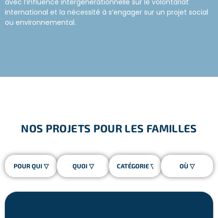
avec l’influence intergénérationnelle sur le volontariat
international et la nécessité à s’engager sur un projet social
ou environnemental.
En effet il y aurait une forte probabilité que les parents ayant
participé à un projet solidaire influencent leurs enfants dans
cette direction. Cela ferait partie du rôle des parents de
sensibiliser leurs enfants aux problèmes de notre planète et
de les encourager à s’investir pour une cause.
Le voyage humanitaire en famille, c’est l’occasion de
parcourir le monde et d’offrir une expérience éducative aux
enfants via des projets en coopération avec les populations
NOS PROJETS POUR LES FAMILLES
locales. Explorer de nouvelles cultures et aider les enfants à
comprendre les réalités et enjeux de notre planète et à
ouvrir leur esprit. Beaucoup de parents constatent que leurs
enfants deviennent conscients de leur situation privilégiée
après avoir connu d’autres réalités.
On le réalise souvent trop tard, le temps passé en famille est
très précieux. À l’heure des nouvelles technologies et des
rythmes de vie qui s’accélèrent, il peut être difficile de
passer des moments mémorables en famille. Réaliser un