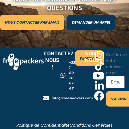
QUESTIONS
NOUS CONTACTER PAR EMAIL
DEMANDER UN APPEL
CONTACTEZ-
SUIVEZ-
Confirmez
WHATSAPP
NOUS
NOUS
votre
+33
!
adresse
1
email
80
20
82
47
info@freepackers.com
Politique de Confidentialité
Conditions Générales