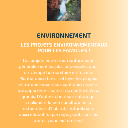
ENVIRONNEMENT
LES PROJETS ENVIRONNEMENTAUX
POUR LES FAMILLES !
Les projets environnementaux sont
généralement les plus accessibles pour
un voyage humanitaire en famille.
Planter des arbres, nettoyer les plages,
entretenir les sentiers sont des missions
qui apporteront autant aux petits qu’aux
grands. D’autres chantiers nature qui
impliquent la permaculture ou la
restauration d’habitats naturels sont
aussi éducatifs que dépaysants, un mix
parfait pour les familles !