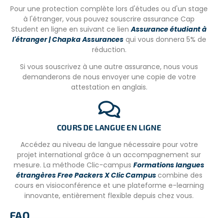
les conditions, veuillez nous contacter directement.
Pour une protection complète lors d'études ou d'un stage
à l'étranger, vous pouvez souscrire assurance Cap
Student en ligne en suivant ce lien
Assurance étudiant à
l'étranger | Chapka Assurances
qui vous donnera 5% de
INFORMATIONS COMPLÉMENTAIRES
réduction.
Un code vestimentaire conservateur doit être respecté
Si vous souscrivez à une autre assurance, nous vous
pendant le projet. Les genoux et les épaules doivent être
demanderons de nous envoyer une copie de votre
couverts, ainsi que tout tatouage ou art corporel. En
attestation en anglais.
outre, les participants doivent porter les blouses
d’enseignement en coton bleu (fournies par l’ONG)
pendant leurs sessions. Le reste des vêtements peut être
confortable et décontracté.
COURS DE LANGUE EN LIGNE
Accédez au niveau de langue nécessaire pour votre
VISITES CULTURELLES AU SRI LANKA
projet international grâce à un accompagnement sur
mesure. La méthode Clic-campus
Formations langues
KANDY & COLOMBO
étrangères Free Packers X Clic Campus
combine des
cours en visioconférence et une plateforme e-learning
Kandy est une destination très touristique, c’est aussi la
innovante, entièrement flexible depuis chez vous.
capitale culturelle du Sri Lanka. Nichée dans les collines à
488m d’altitude, elle se situe à 115 km de Colombo. Les
FAQ