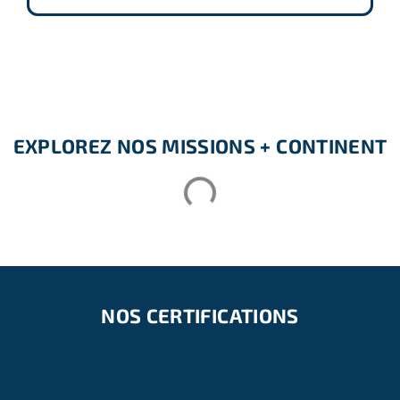
participants. Un entretien téléphonique et un dossier
d’inscription (CV et lettre de motivation) détermineront
la mission des volontaires sur les projets éducatifs allant
de la garde d’enfants à l’organisation d’activités
périscolaires et au soutien scolaire / assistance dans les
écoles pour les plus formés.
EXPLOREZ NOS MISSIONS + CONTINENT
EXPÉRIENCE ET FORMATION AVEC LES
ENFANTS
– Expérience préalable avec les enfants sur le projet
garderie.
– Missions enseignement : réservées aux professionnels
ou aux étudiants dans l’enseignement et le social.
NOS CERTIFICATIONS