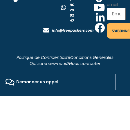
email
80
20
82
47
info@freepackers.com
Politique de Confidentialité
Conditions Générales
Qui sommes-nous?
Nous contacter
2026 - Freepackers - All Rights Reserved​
Designed by Pocom Digital Agency
Demander un appel