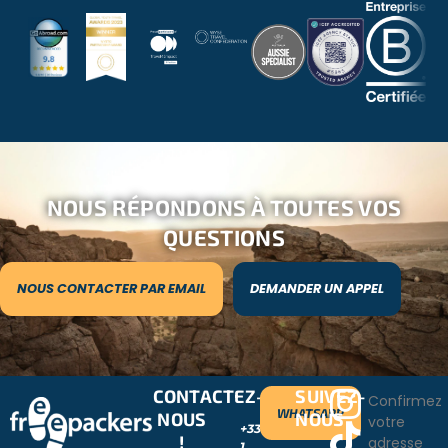
NOUS RÉPONDONS À TOUTES VOS
QUESTIONS
NOUS CONTACTER PAR EMAIL
DEMANDER UN APPEL
CONTACTEZ-
SUIVEZ-
Confirmez
WHATSAPP
NOUS
NOUS
votre
+33
!
adresse
1