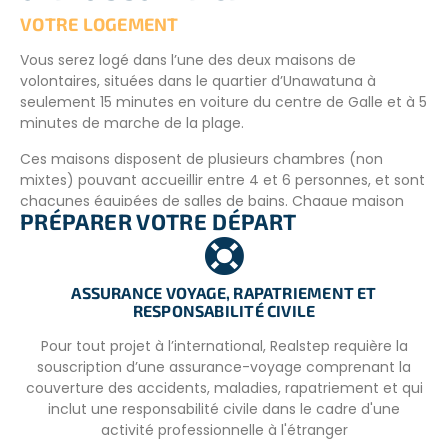
ludique grâce au matériel pédagogique.​
VOTRE LOGEMENT
Vous serez logé dans l’une des deux maisons de
OPTIONS ET ACTIVITÉS ANNEXES
volontaires, situées dans le quartier d’Unawatuna à
seulement 15 minutes en voiture du centre de Galle et à 5
En supplément de votre projet, ceux qui le souhaitent
minutes de marche de la plage.
pourront choisir de réaliser un circuit d’une semaine afin
d’explorer le meilleur de la beauté et de la diversité du Sri
Ces maisons disposent de plusieurs chambres (non
Lanka. De Galle à Sigiriya en passant par Kandy et Ella,
mixtes) pouvant accueillir entre 4 et 6 personnes, et sont
vous partirez à la découverte des régions du sud, du
chacunes équipées de salles de bains. Chaque maison
centre et de l’ouest de cette magnifique île tropicale.
PRÉPARER VOTRE DÉPART
comprend également un espace extérieur, offrant un
endroit paisible pour se détendre, socialiser ou
Veuillez nous contacter pour connaitre les dates de
simplement profiter du climat agréable de la région. De
départs.
plus, les repas sont inclus dans le projet.
ASSURANCE VOYAGE, RAPATRIEMENT ET
Prix du circuit : 810 euros.
RESPONSABILITÉ CIVILE
La répartition des volontaires sera organisée en tenant
compte de la disponibilité de chaque maison.
Pour tout projet à l’international, Realstep requière la
souscription d’une assurance-voyage comprenant la
Pour les couples, les familles ou les personnes préférant
couverture des accidents, maladies, rapatriement et qui
une chambre individuelle, double ou familiale, des options
inclut une responsabilité civile dans le cadre d'une
supplémentaires sont disponibles moyennant un coût
activité professionnelle à l'étranger
supplémentaire. Pour plus d’informations sur les tarifs et