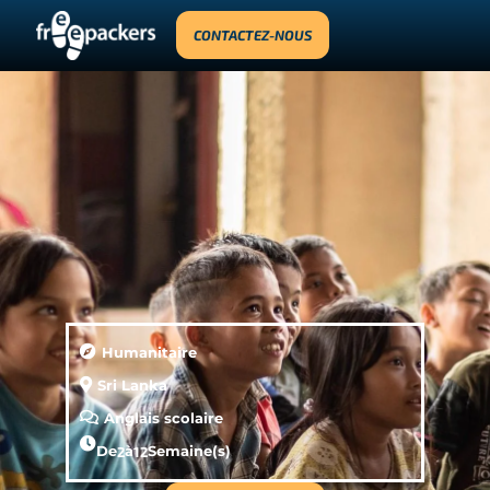
CONTACTEZ-NOUS
Humanitaire
Sri Lanka
Anglais scolaire
De
2
à
12
Semaine(s)