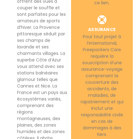
offrent des vues à
ce lien.
couper le souffle et
sont parfaites pour les
amateurs de sports
d’hiver. La Provence
ASSURANCE
pittoresque séduit par
Pour tout projet à
ses champs de
l’international,
lavande et ses
Freepackers Care
charmants villages. La
requière la
superbe Côte d’Azur
souscription d’une
vous attend avec ses
assurance-voyage
stations balnéaires
comprenant la
glamour telles que
couverture des
Cannes et Nice. La
accidents, de
France est un pays aux
maladies, de
écosystèmes variés,
rapatriement et qui
comprenant des
inclut une
régions
responsabilité civile
montagneuses, des
en cas de
plaines, des zones
dommages à des
humides et des zones
tiers.
côtières. Il abrite