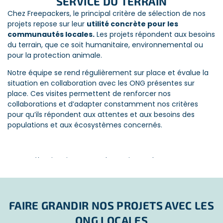
SERVICE DU TERRAIN
Nous participons à la réalisation des Objectifs de
ONG LOCALES
Développement Durable fixés par les Nations Unies en 2015.
Chez Freepackers, le principal critère de sélection de nos
projets repose sur leur
utilité concrète pour les
LA CO-CONSTRUCTION
Par exemple, nos projets humanitaires auprès des
communautés locales.
Les projets répondent aux besoins
communautés contribuent à fournir « une éducation de
Freepackers
du terrain, que ce soit humanitaire, environnemental ou
qualité pour tous », objectif numéro 4.
choisit ses
pour la protection animale.
projets en
Notre équipe se rend régulièrement sur place et évalue la
privilégiant
situation en collaboration avec les ONG présentes sur
ceux qui
PLACEMENT DES VOLONTAIRES SUIVANT LES
place. Ces visites permettent de renforcer nos
permettent
BESOINS DU PROJET
collaborations et d’adapter constamment nos critères
une réelle
pour qu’ils répondent aux attentes et aux besoins des
Freepackers est un organisme intermédiaire. Nous faisons
collaboration
populations et aux écosystèmes concernés.
le lien entre les structures locales et les volontaires.
avec les ONG
locales. Nous nous assurons que chaque projet puisse
Appel
évoluer et grandir avec les ONG présentes sur le
pour
terrain
.
Cette sélection rigoureuse des projets a des avantages
prendre
pour :
en
De cette façon, nous garantissons des missions
pérennes
,
compte
utiles
et
alignées
avec les besoins des communautés.
Les étudiants :
participez à des missions à impact
vos
positif tout en bénéficiant d’une expérience
FAIRE GRANDIR NOS PROJETS AVEC LES
Les projets que nous proposons sont le résultat de nos
attentes
enrichissante. Freepackers est aussi très bien intégré
nombreuses années d’expérience, renforcées par les
ONG LOCALES
dans le tissu éducatif français et international. Nos