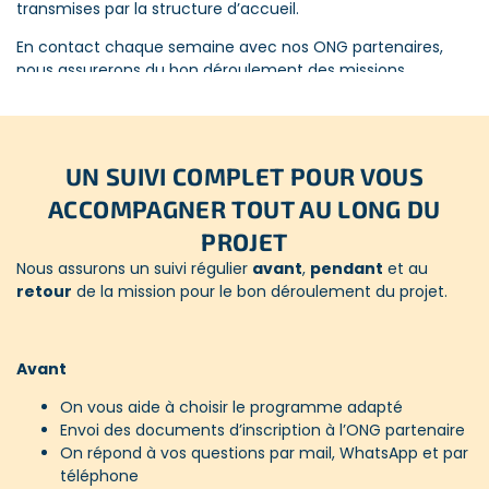
transmises par la structure d’accueil.
En contact chaque semaine avec nos ONG partenaires,
nous assurerons du bon déroulement des missions.
Nous connaissons les projets et les ONG personnellement.
Freepackers se présente en tant qu’expert, pour la
connaissance approfondie des missions proposées.
UN SUIVI COMPLET POUR VOUS
ACCOMPAGNER TOUT AU LONG DU
DES PROJETS ÉTHIQUES QUI CONTRIBUENT AU
PROJET
DÉVELOPPEMENT DURABLE
Nous assurons un suivi régulier
avant
,
pendant
et au
retour
de la mission pour le bon déroulement du projet.
Nous assurer de l’éthique des projets, c’est nous assurer
qu’ils contribuent au développement durable. Mais qu’est-
ce que le développement durable ?
Avant
Concrètement, c’est le fait de répondre aux besoins de la
société actuelle sans compromettre la capacité des
On vous aide à choisir le programme adapté
générations futures à répondre aux leurs.
Envoi des documents d’inscription à l’ONG partenaire
On répond à vos questions par mail, WhatsApp et par
Nos missions s’intègrent dans un ou plusieurs de ces
téléphone
domaines pour assurer un impact durable :
social
,