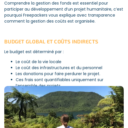
Comprendre la gestion des fonds est essentiel pour
participer au développement d’un projet humanitaire, c’est
pourquoi Freepackers vous explique avec transparence
comment la gestion des coûts est organisée.
BUDGET GLOBAL ET COÛTS INDIRECTS
Le budget est déterminé par :
Le coût de la vie locale
Le coût des infrastructures et du personnel
Les donations pour faire perdurer le projet.
Ces frais sont quantifiables uniquement sur
l’ensemble des projets.
Il est difficile de calculer les coûts indirects pour chaque
projet. Afin d’optimiser la gestion, ces coûts sont lissés sur
l’année puis repartis sur tous les projets. Voici quelques
exemples de coûts indirects :