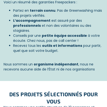
Voici un résumé des garanties Freepackers :
Partez en
terrain connu
. Pas de Greenwashing mais
des projets vérifiés.
L’accompagnement
est assuré par des
professionnels
et non des volontaires ou des
stagiaires.
Conseils par une
petite équipe accessible
à votre
écoute. Chez nous, pas de call center !
Recevez tous les
outils et informations
pour partir,
quel que soit votre budget.
Nous sommes un
organisme indépendant
, nous ne
recevons aucune aide de l’État ni de nos organisations
partenaires ; la pérennité de Freepackers dépend donc
uniquement de la contribution financière des participants.
Chez Freepackers, nous ne menons
aucune activité de
lobbying
, ni directement ni indirectement, et nous n’avons
DES PROJETS SÉLECTIONNÉS POUR
pas recours à des lobbyistes pour influencer la législation,
VOUS
les politiques publiques ou les décisions réglementaires.