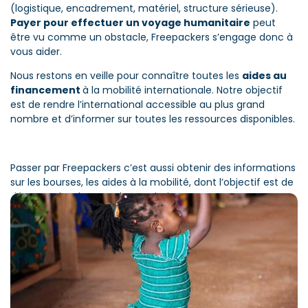
sera plus chère qu’une mission en Thaïlande.
(logistique, encadrement, matériel, structure sérieuse).
Payer pour effectuer un voyage humanitaire
peut
être vu comme un obstacle, Freepackers s’engage donc à
Ces coûts sont inhérents à toute expérience de stage ou
vous aider.
de volontariat à l’international, et il conviendrait de les
organiser et les financer dans tous les cas. En les incluant
Nous restons en veille pour connaître toutes les
aides au
dans un
forfait transparent
, nous garantissons que les
financement
à la mobilité internationale. Notre objectif
participants soient accueillis directement au sein de l’ONG,
est de rendre l’international accessible au plus grand
favorisant ainsi une
immersion authentique
tout en
nombre et d’informer sur toutes les ressources disponibles.
apportant un
soutien financier
significatif aux
organisations locales.
Passer par Freepackers c’est aussi obtenir des informations
sur les bourses, les aides à la mobilité, dont l’objectif est de
démocratiser le geste humanitaire.
Vous avez un objectif de financement ?
C’est réalisable,
il
faut :
Anticiper
Planifier
Rechercher
Persévérer