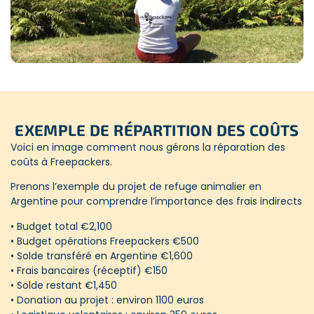
• Frais bancaires
• Frais de création et d’audit des projets
• Gestion et Développement des projets
• Garantie flexibilité en cas d’imprévus
• Garantie de taux de change
EXEMPLE DE RÉPARTITION DES COÛTS
• Autorisations des autorités locales en matière de normes
Voici en image comment nous gérons la réparation des
• Assurance responsabilité civile
coûts à Freepackers.
Prenons l’exemple du projet de refuge animalier en
Argentine pour comprendre l’importance des frais indirects
• Budget total €2,100
• Budget opérations Freepackers €500
• Solde transféré en Argentine €1,600
• Frais bancaires (réceptif) €150
• Solde restant €1,450
• Donation au projet : environ 1100 euros