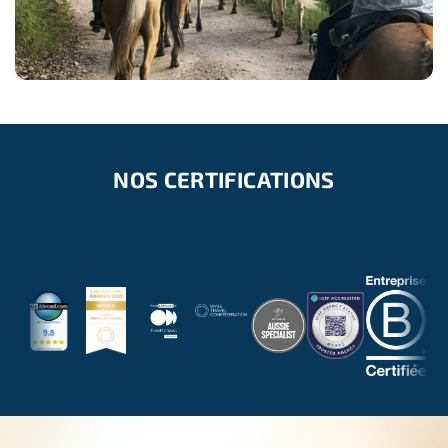
Nos partenaires de longue date accueillent régulièrement
des participants internationaux.
Vous trouverez donc toujours un poste disponible pour
vous, selon votre profil et vos dates de voyage.
Les projets sont visités pour assurer des missions avec un
impact réel et des équipes locales fiables et
NOS CERTIFICATIONS
expérimentées. Nous ne travaillons qu’avec des
personnes de confiance
connues de toute l’équipe
Freepackers qui sillonne le monde pour dénicher les
meilleurs projets.
Nous mettons en avant des
projets d’apprentissage et
d’échanges
, il ne s’agit pas d’aide humanitaire d’urgence
qui n’est pas de notre recours (sauvetage, personnes en
danger). Nous ne prétendons pas non plus éradiquer la
pauvreté, l’injustice ou les inégalités.
Nous voulons juste contribuer à rendre le
monde meilleur
,