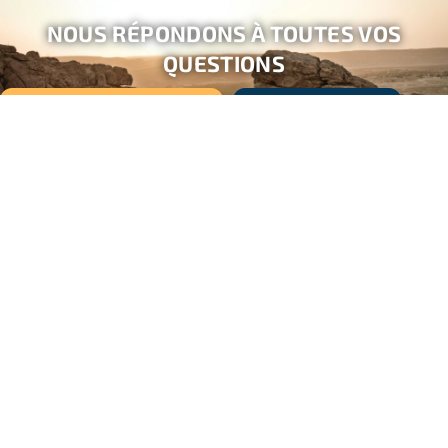
par des
actions ciblées
et
locales
, à notre niveau.
NOUS RÉPONDONS À TOUTES VOS
QUESTIONS
NOUS CONTACTER PAR EMAIL
DEMANDER UN APPEL
CONTACTEZ-
SUIVEZ-
Confirmez
WHATSAPP
NOUS
NOUS
votre
+33
!
adresse
1
email
80
20
82
47
info@freepackers.com