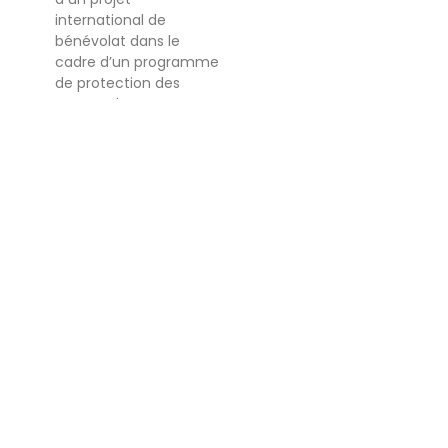
international de
bénévolat dans le
cadre d’un programme
de protection des
tortues de mer. Les
sites de nidification
des tortues se
trouvent sur la côte de
Kyparissia. Là, vous
aurez l’occasion de
contribuer à la
conservation de la
tortue caouanne, y
compris la surveillance
et la protection du site
de nidification contre
les prédateurs ou les
inondations possibles.
Découvrez et rejoignez
les opportunités de