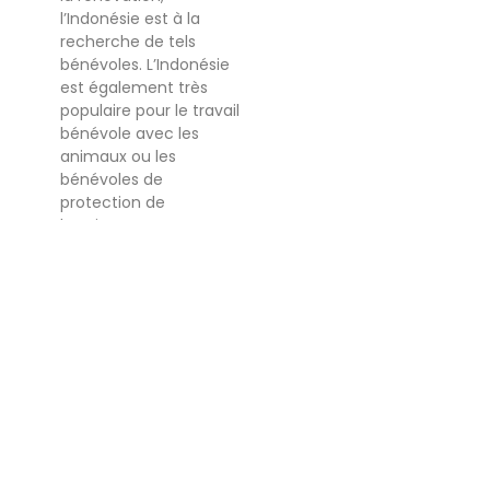
l’Indonésie est à la
recherche de tels
bénévoles. L’Indonésie
est également très
populaire pour le travail
bénévole avec les
animaux ou les
bénévoles de
protection de
l’environnement.
Découvrez nos
opportunités de
bénévolat en
Indonésie. Vous pouvez
travailler en tant que
bénévole sur des
missions humanitaires
dans l’éducation, la
construction et la
rénovation. Rejoignez