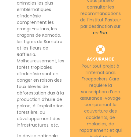
Vous pouvez
animales les plus
consulter les
emblématiques
recommandations
d’Indonésie
de l'Institut Pasteur
comprennent les
par destination sur
orangs-outans, les
ce lien.
dragons de Komodo,
les tigres de Sumatra
et les fleurs de
Rafflesia.
ASSURANCE
Malheureusement, les
Pour tout projet à
forêts tropicales
l’international,
d’Indonésie sont en
Freepackers Care
danger en raison des
requière la
taux élevés de
souscription d’une
déforestation dus à la
assurance-voyage
production d’huile de
comprenant la
palme, à l’exploitation
couverture des
forestière, au
accidents, de
développement des
maladies, de
infrastructures, etc.
rapatriement et qui
La devise nationale
inclut une