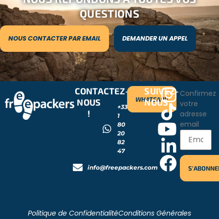
QUESTIONS
NOUS CONTACTER PAR EMAIL
DEMANDER UN APPEL
CONTACTEZ-
SUIVEZ-
Confirmez
WHATSAPP
NOUS
NOUS
votre
+33
!
adresse
1
email
80
20
82
47
info@freepackers.com
Politique de Confidentialité
Conditions Générales