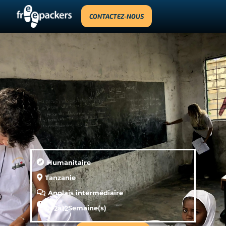
CONTACTEZ-NOUS
Humanitaire
Tanzanie
Anglais intermédiaire
De
2
à
12
Semaine(s)