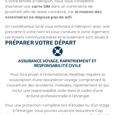
À votre arrivée à l’aéroport, nous vous conseillons
d’acheter une
carte SIM
dans un commerce de
proximité afin de rester connecté, car
la maison des
volontaires ne dispose pas de wifi.
Un coordinateur local vous attendra à l’aéroport avec une
pancarte à votre nom et vous conduira à votre logement.
Les projets communautaires et le logement sont situés à
PRÉPARER VOTRE DÉPART
Stone Town, à environ 30 min de l’aéroport.
Repos le dimanche et cours d’initiation au Swahili dès le
lundi matin avec une visite guidée des environs et une
ASSURANCE VOYAGE, RAPATRIEMENT ET
présentation de l’emploi du temps et du projet. Ce sera
RESPONSABILITÉ CIVILE
l’occasion de rencontrer l’équipe locale et tous les
volontaires.
Pour tout projet à l’international, Realstep requière la
souscription d’une assurance-voyage comprenant la
Pensez à réaliser votre démarche en ligne pour
couverture des accidents, maladies, rapatriement et qui
l’assurance voyage obligatoire
ZINC
, pour gagner du
inclut une responsabilité civile dans le cadre d'une
temps à l’aéroport.
activité professionnelle à l'étranger
Pour une protection complète lors d'études ou d'un stage
à l'étranger, vous pouvez souscrire assurance Cap
TRANSPORT