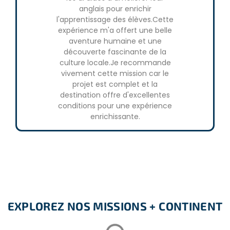
volontariat
pour la Tanzanie en ligne avant de se rendre
anglais pour enrichir
créer une 
dans le pays mais il faut prévoir au moins 3 mois de délai
l'apprentissage des élèves.Cette
et agréable
et un coût de US $250.
expérience m'a offert une belle
apprécié l
aventure humaine et une
du temps 
découverte fascinante de la
expérienc
LES CONDITIONS
culture locale.Je recommande
marq
vivement cette mission car le
– Anglais intermédiaire
projet est complet et la
destination offre d'excellentes
– 15 ans minimum
conditions pour une expérience
– Casier judiciaire vierge
enrichissante.
– Assurance ZIC (Zanzibar Insurance Corporation)
EXPLOREZ NOS MISSIONS + CONTINENT