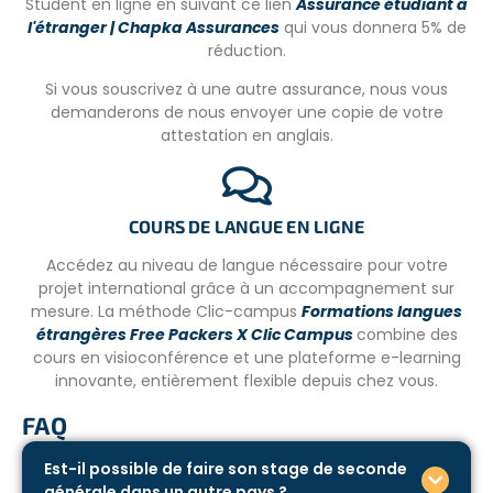
Student en ligne en suivant ce lien
Assurance étudiant à
La distance entre le logement et le projet peut
l'étranger | Chapka Assurances
qui vous donnera 5% de
varier
selon la localisation des écoles (de 15 à 30 min).
réduction.
Pour se rendre au projet, les volontaires prennent un
Si vous souscrivez à une autre assurance, nous vous
minibus.
demanderons de nous envoyer une copie de votre
attestation en anglais.
VOTRE LOGEMENT
Dans la maison des volontaires, les chambres sont non
COURS DE LANGUE EN LIGNE
mixtes (filles et garçons séparés) et peuvent accueillir
maximum 6 garçons et 8 filles. Il est possible de
Accédez au niveau de langue nécessaire pour votre
demander une chambre privée avec un supplément.
projet international grâce à un accompagnement sur
mesure. La méthode Clic-campus
Formations langues
Toutes les chambres ont des climatiseurs, moustiquaires
étrangères Free Packers X Clic Campus
combine des
et des casiers fermés à clé. Les chambres sont nettoyées
cours en visioconférence et une plateforme e-learning
tous les jours.
innovante, entièrement flexible depuis chez vous.
Les 2 salles de bain sont communes (non mixtes) et
FAQ
disposent d’eau chaude.
Petit rappel, l’eau du robinet n’est pas potable !
Est-il possible de faire son stage de seconde
générale dans un autre pays ?