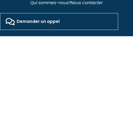
Qui sommes-nous?
Nous contacter
2026 - Freepackers - All Rights Reserved​
Designed by Pocom Digital Agency
Demander un appel