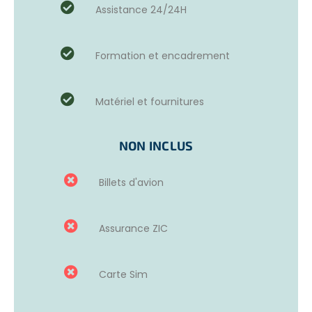
Les journées seront rythmées en 2 temps
: le matin
Assistance 24/24H
(8h-12h), les volontaires assistent les professeurs locaux à
l’école et les après-midis sont dédiés à la préparation des
cours en autonomie.
Formation et encadrement
Les volontaires sont amenés à encadrer
des enfants et
des
jeunes de 5 à 14 ans
. Nous vous encourageons à
prendre du matériel scolaire avec vous : crayons, livres en
Matériel et fournitures
anglais, photos/images afin de les partager avec les
enfants et ainsi créer des activités interactives au sein de
cette ONG dans l’enseignement humanitaire.
NON INCLUS
Ce projet soutient plusieurs écoles publiques locales, dont
Billets d'avion
les besoins sont divers et variés – les professeurs font
face à des classes surchargées et doivent composer
avec peu de moyens.
Assurance ZIC
2. ATELIERS ADOS ET JEUNES ADULTES À LA
Carte Sim
FONDATION WAKE UP
Les volontaires qui souhaitent s’engager dans un projet