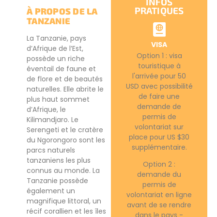
INFOS
PRATIQUES
À PROPOS DE LA
TANZANIE
La Tanzanie, pays
VISA
d’Afrique de l’Est,
Option 1 : visa
possède un riche
touristique à
éventail de faune et
l'arrivée pour 50
de flore et de beautés
USD avec possibilité
naturelles. Elle abrite le
de faire une
plus haut sommet
demande de
d’Afrique, le
permis de
Kilimandjaro. Le
volontariat sur
Serengeti et le cratère
place pour US $30
du Ngorongoro sont les
supplémentaire.
parcs naturels
tanzaniens les plus
Option 2 :
connus au monde. La
demande du
Tanzanie possède
permis de
également un
volontariat en ligne
magnifique littoral, un
avant de se rendre
récif corallien et les îles
dans le pays -