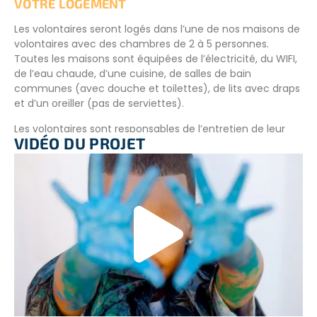
VOTRE LOGEMENT
Les volontaires seront logés dans l’une de nos maisons de
volontaires avec des chambres de 2 à 5 personnes.
Toutes les maisons sont équipées de l’électricité, du WIFI,
de l’eau chaude, d’une cuisine, de salles de bain
communes (avec douche et toilettes), de lits avec draps
et d’un oreiller (pas de serviettes).
Les volontaires sont responsables de l’entretien de leur
VIDÉO DU PROJET
propre chambre et de la maison des volontaires. Les
salles de bain sont nettoyées tous les jours par le
personnel de nettoyage et le linge est changé une fois
par semaine. Les maisons sont situées à 5mn à pied de la
plage et des restaurants. Le personnel de l’association est
en permanence à l’auberge, assiste et guide les
volontaires dans toutes les activités et organise les
événements sociaux en dehors des missions.
Des chambres doubles et individuelles sont également à
disposition des volontaires avec un supplément.