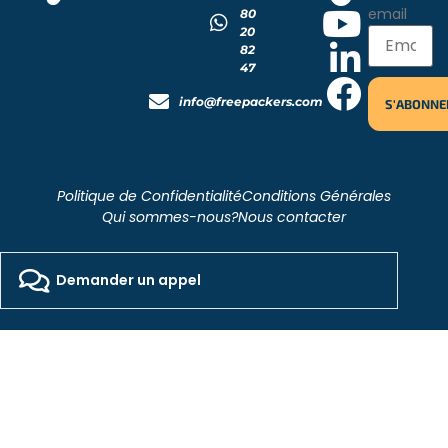
email
80
20
82
47
info@freepackers.com
Politique de Confidentialité
Conditions Générales
Qui sommes-nous?
Nous contacter
2026 - Freepackers - All Rights Reserved​
Designed by Pocom Digital Agency
Demander un appel