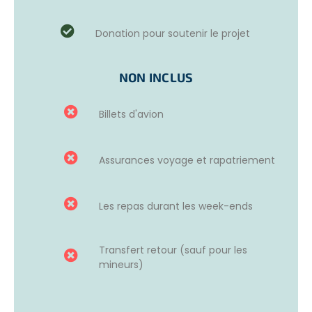
activité même après votre départ. Si des équipements
spécifiques sont nécessaires, vous devrez soit apporter
ce dont vous avez besoin, ou bien faire une cagnotte
Donation pour soutenir le projet
pour les financer. Par exemple, un volontaire a apporté
des équipements de boxe pour leur apprendre la boxe
sans contact physique. Ce fut un grand succès et cette
NON INCLUS
activité existe toujours aujourd’hui.
Billets d'avion
Animateur de surf :
Vous pourrez sinon occuper vos après-midis avec des
cours de surf, de natation et de skateboard après les
Assurances voyage et rapatriement
matinées à l’école. Ces activités sont très appréciées des
enfants, entre 12 et 14 ans. Le club est ouvert après l’école
(à partir de 13h30/14h30). Les sports se feront en rotation,
Les repas durant les week-ends
par exemple 2 après-midis surf, 1 après-midi natation et 2
après-midis skate.
Transfert retour (sauf pour les
Trois missions humanitaires en Afrique du Sud, trois
mineurs)
raisons de partir avec Freepackers !