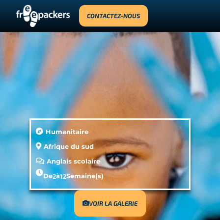
CONTACTEZ-NOUS
Humanitaire
Afrique du sud
Anglais scolaire
De
2
à
12
Semaine(s)
VOIR LA GALERIE