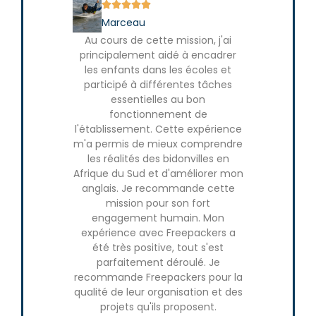







Marceau
Leni
Au cours de cette mission, j'ai
J’ai vécu u
principalement aidé à encadrer
Je reco
les enfants dans les écoles et
doute !
participé à différentes tâches
essentielles au bon
fonctionnement de
l'établissement. Cette expérience
m'a permis de mieux comprendre
les réalités des bidonvilles en
Afrique du Sud et d'améliorer mon
anglais. Je recommande cette
mission pour son fort
engagement humain. Mon
expérience avec Freepackers a
été très positive, tout s'est
parfaitement déroulé. Je
recommande Freepackers pour la
qualité de leur organisation et des
projets qu'ils proposent.