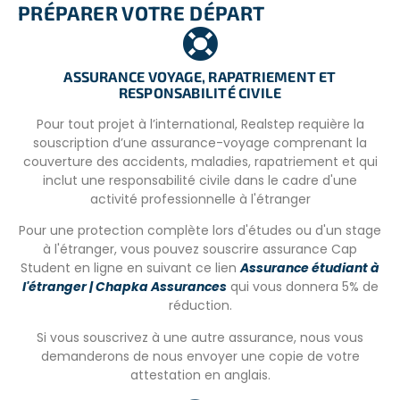
PRÉPARER VOTRE DÉPART
INFORMATIONS COMPLÉMENTAIRES
Tous les projets éducatifs à Cape Town sont fermés
ASSURANCE VOYAGE, RAPATRIEMENT ET
pendant les vacances de Noël
, de mi décembre à mi
RESPONSABILITÉ CIVILE
janvier. L’hébergement et les repas sont toujours inclus
dans le programme, et l’équipe sur place invite tous les
Pour tout projet à l’international, Realstep requière la
participants à se joindre à eux pour le repas de Noël le 25
souscription d’une assurance-voyage comprenant la
décembre s’ils le souhaitent.
couverture des accidents, maladies, rapatriement et qui
inclut une responsabilité civile dans le cadre d'une
Pendant la période des vacances scolaires, les enfants et
activité professionnelle à l'étranger
volontaires participent au Holiday Club et occupent les
journées des enfants avec des activités en plein air et
Pour une protection complète lors d'études ou d'un stage
éducatives.
à l'étranger, vous pouvez souscrire assurance Cap
Student en ligne en suivant ce lien
Assurance étudiant à
LES CONDITIONS
l'étranger | Chapka Assurances
qui vous donnera 5% de
– Une copie du passeport.
réduction.
– Une copie du casier judiciaire.
Si vous souscrivez à une autre assurance, nous vous
demanderons de nous envoyer une copie de votre
– Pour les mineurs, une autorisation parentale signée par
attestation en anglais.
les autorités françaises