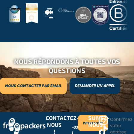
NOUS RÉPONDONS À TOUTES VOS
QUESTIONS
NOUS CONTACTER PAR EMAIL
DEMANDER UN APPEL
CONTACTEZ-
SUIVEZ-
Confirmez
WHATSAPP
NOUS
NOUS
votre
+33
!
adresse
1