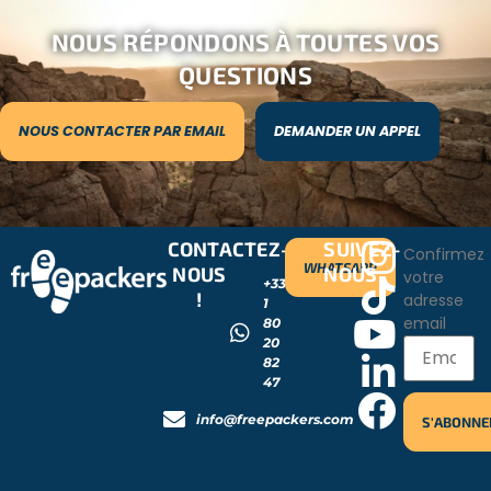
NOUS RÉPONDONS À TOUTES VOS
QUESTIONS
NOUS CONTACTER PAR EMAIL
DEMANDER UN APPEL
CONTACTEZ-
SUIVEZ-
Confirmez
WHATSAPP
NOUS
NOUS
votre
+33
!
adresse
1
email
80
20
82
47
info@freepackers.com