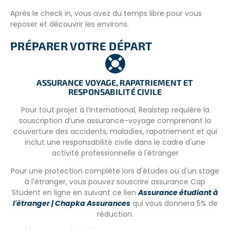
Après le check in, vous avez du temps libre pour vous
reposer et découvrir les environs.
Le matin du deuxième jour, les participants retrouvent
PRÉPARER VOTRE DÉPART
l’équipe locale à la réception de l’auberge et suivent une
session d’orientation de 3-4h pour présenter divers
aspects du programme, suivi d’une visite de la ville.
ASSURANCE VOYAGE, RAPATRIEMENT ET
RESPONSABILITÉ CIVILE
À la fin du deuxième jour, les participants sont conduits à
la gare routière ou ferroviaire pour se rendre sur leur lieu
Pour tout projet à l’international, Realstep requière la
de projet.
souscription d’une assurance-voyage comprenant la
couverture des accidents, maladies, rapatriement et qui
VOTRE LOGEMENT
inclut une responsabilité civile dans le cadre d'une
Le projet en eco-centre prévoit des logements sur place
activité professionnelle à l'étranger
dans chambres partagées. Les volontaires vivent en
Pour une protection complète lors d'études ou d'un stage
communauté et se partagent la gestion de la maison
à l'étranger, vous pouvez souscrire assurance Cap
(courses, préparation des repas, ménage, etc).
Student en ligne en suivant ce lien
Assurance étudiant à
Le projet de ferme bio / permaculture prévoit un
l'étranger | Chapka Assurances
qui vous donnera 5% de
logement chez l’habitant en pension complète.
réduction.