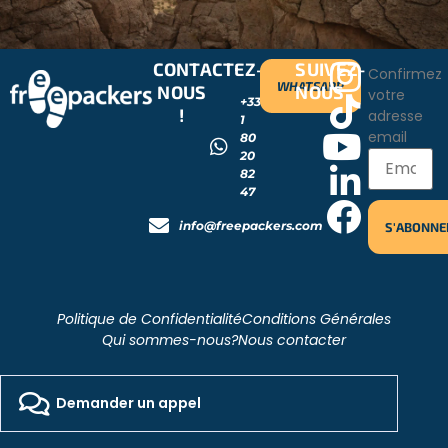
CONTACTEZ-
SUIVEZ-
Confirmez
WHATSAPP
NOUS
NOUS
votre
+33
!
adresse
1
email
80
20
82
47
info@freepackers.com
Politique de Confidentialité
Conditions Générales
Qui sommes-nous?
Nous contacter
2026 - Freepackers - All Rights Reserved​
Designed by Pocom Digital Agency
Demander un appel