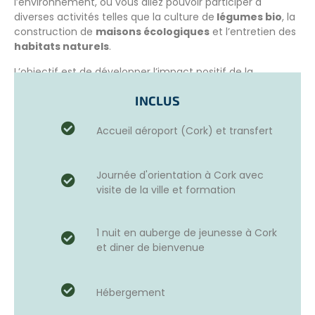
l’environnement, où vous allez pouvoir participer à
diverses activités telles que la culture de
légumes bio
, la
construction de
maisons écologiques
et l’entretien des
habitats naturels
.
L’objectif est de développer l’impact positif de la
permaculture
en plus de sensibiliser aux pratiques
INCLUS
durables.
Vous pouvez combiner le programme en éco-centre
Accueil aéroport (Cork) et transfert
avec celui en ferme.
Cours d’anglais
Journée d'orientation à Cork avec
visite de la ville et formation
Il est aussi possible de prendre des
cours d’anglais
avant le début du programme
pour améliorer votre
niveau et intégrer ensuite sereinement le programme.
1 nuit en auberge de jeunesse à Cork
Contactez-nous pour en savoir plus.
et diner de bienvenue
PROGRAMME EN ÉCO-CENTRE
Dans ce programme, vous pouvez intégrer 2 éco-centres,
Hébergement
l’un est spécialisé dans la culture biologique de légumes
et l’autre met l’accent sur les constructions durables (tiny