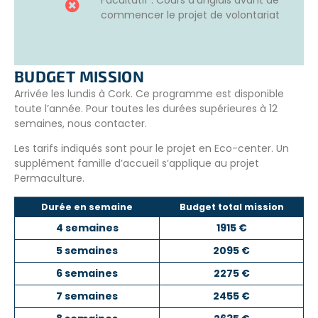
Facultatif : Cours d'anglais avant de
Pour cela, les fermes élèvent des poules en plein air, du
commencer le projet de volontariat
bétail, mais aussi des abeilles et cultivent aussi des fruits
et légumes bio.
Ces fermes jouent également un
rôle éducatif en
BUDGET MISSION
accueillant des visiteurs
, notamment des groupes
Arrivée les lundis à Cork. Ce programme est disponible
scolaires et communautaires, pour les sensibiliser aux
toute l’année. Pour toutes les durées supérieures à 12
pratiques agricoles durables.
semaines, nous contacter.
Votre rôle sera de participer aux tâches suivantes :
Les tarifs indiqués sont pour le projet en Eco-center. Un
Entretenir les jardins de fruits et légumes
supplément famille d’accueil s’applique au projet
Prendre part aux divers travaux en extérieur
Permaculture.
Nourrir les animaux
Participer aux travaux d’entretien de la ferme
Durée en semaine
Budget total mission
4 semaines
1915 €
5 semaines
2095 €
6 semaines
2275 €
7 semaines
2455 €