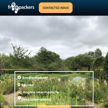
CONTACTEZ-NOUS
Environnement
Irlande
Anglais intermédiaire
De
4
à
12
Semaine(s)