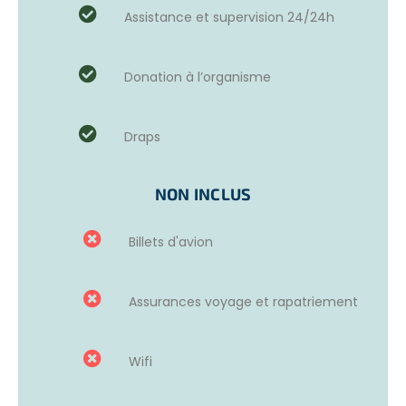
des félins.
Assistance et supervision 24/24h
Emploi du temps :
du Lundi au vendredi de 8h00 à 17h00
(variable).
Donation à l’organisme
VOTRE RÔLE
Draps
En tant que volontaire, vous participerez au
fonctionnement quotidien du centre de félins sauvages.
À noter que les tâches peuvent varier selon les conditions
NON INCLUS
météorologiques, les priorités de conservation ou
l’approvisionnement de certains matériaux.
Billets d'avion
Ces tâches peuvent être :
La préparation de l’alimentation pour les félins
Assurances voyage et rapatriement
Le nettoyage des enclos
Tonte des espaces verts
La stimulation des animaux pour leur bien-être
Wifi
Participation à divers projets de la ferme
Veiller à la sécurité et à la santé des animaux