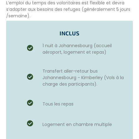
L’emploi du temps des volontaires est flexible et devra
s’adapter aux besoins des refuges (généralement 5 jours
/semaine).
INCLUS
Les projets « Famille » sont adaptés aux enfants à partir de
4 ans. Nos conseillers vous feront des recommandations
1 nuit à Johannesbourg (accueil
personnalisées en fonction de l’âge de vos enfants, de la
aéroport, logement et repas)
destination et du type de mission.
Transfert aller-retour bus
Johannesbourg - Kimberley (Vols à la
OBJECTIFS
charge des participants).
Le sauvetage d’animaux provenant du commerce illégal,
de la chasse aux trophées, des usages domestiques et
des animaux menacés par les exploitations agricoles
Tous les repas
environnantes et découvrir comment faire du tourisme
durable.
Logement en chambre multiple
Apportez votre soutien à l’équipe locale pour le bon
fonctionnement de la ferme et contribuer au bien-être