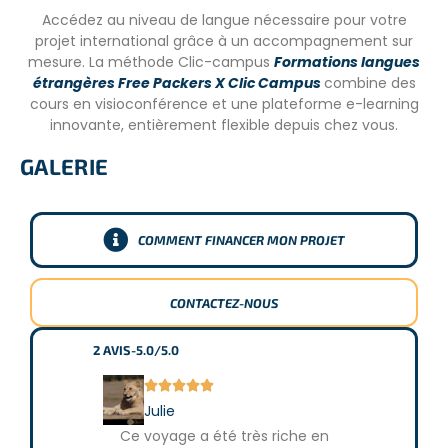
Accédez au niveau de langue nécessaire pour votre
– Vaccins : Diphtérie, Typhus, Typhoïde, Hépatite A et
projet international grâce à un accompagnement sur
Anti-polio. Rage et anti-paludiques sont recommandés
mesure. La méthode Clic-campus
Formations langues
mais pas obligatoires.
étrangères Free Packers X Clic Campus
combine des
cours en visioconférence et une plateforme e-learning
– Copie du passeport.
innovante, entièrement flexible depuis chez vous.
GALERIE
COMMENT FINANCER MON PROJET
CONTACTEZ-NOUS
2
AVIS
-
5.0/5.0







Julie
Pauli
Ce voyage a été très riche en
Le plus be