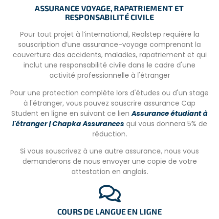
– Le dîner consiste en un repas chaud tel qu’un barbecue
ASSURANCE VOYAGE, RAPATRIEMENT ET
sud-africain traditionnel (braai). Tous les dîners
RESPONSABILITÉ CIVILE
comprennent une viande, des féculents et des légumes.
Pour tout projet à l’international, Realstep requière la
Du thé et du café sont disponibles pour les volontaires,
souscription d’une assurance-voyage comprenant la
ainsi qu’un frigo pour garder leur propre nourriture et
couverture des accidents, maladies, rapatriement et qui
boissons. Veuillez nous informer à l’avance si vous avez
inclut une responsabilité civile dans le cadre d'une
des
besoins particuliers concernant la nourriture.
activité professionnelle à l'étranger
ÉQUIPEMENTS SUR PLACE
Pour une protection complète lors d'études ou d'un stage
à l'étranger, vous pouvez souscrire assurance Cap
Il y a une blanchisserie sur place. Vous pouvez laver vos
Student en ligne en suivant ce lien
Assurance étudiant à
vêtements vous-même ou nous pouvons les laver pour
l'étranger | Chapka Assurances
qui vous donnera 5% de
50,00 R par paquet. Veuillez noter : nous ne sommes pas
réduction.
responsables des dommages causés aux vêtements
pendant le lavage ou repassage.
Si vous souscrivez à une autre assurance, nous vous
demanderons de nous envoyer une copie de votre
Il n’y a pas de Wifi dans ce projet en raison de la mauvaise
attestation en anglais.
réception. Nous vous recommandons d’acheter une
carte SIM à votre arrivée pour vous connecter à internet.
COURS DE LANGUE EN LIGNE
CONDITIONS POUR PARTICIPER