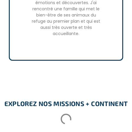
émotions et découvertes. J'ai
J'ai f
rencontré une famille qui met le
incroyable
bien-être de ses animaux du
humainemen
refuge au premier plan et qui est
animaux. E
aussi très ouverte et très
dans l'encl
accueillante.
(BBQ en A
coucher 
souvenirs
EXPLOREZ NOS MISSIONS + CONTINENT