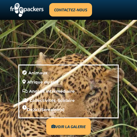
CONTACTEZ-NOUS
Animaux
Afrique du sud
Anglais intermédiaire
,
Collectivités
Scolaire
De
2
à
12
Semaine(s)
VOIR LA GALERIE