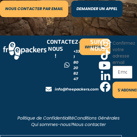
NOUS CONTACTER PAR EMAIL
DEMANDER UN APPEL
CONTACTEZ-
SUIVEZ-
Confirmez
WHATSAPP
NOUS
NOUS
votre
+33
!
adresse
1
email
80
20
82
47
info@freepackers.com
Politique de Confidentialité
Conditions Générales
Qui sommes-nous?
Nous contacter
2026 - Freepackers - All Rights Reserved​