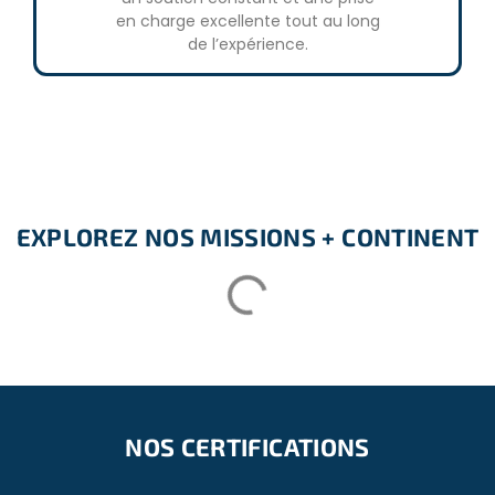
en charge excellente tout au long
« chef d’équipe » pour s’assurer que tous les volontaires
de l’expérience.
passent un excellent séjour.
Transport :
Les volontaires seront accueillis à l’aéroport international
de Johannesburg et conduits au projet par navette. Les
véhicules utilisés sont en état de marche et disposent de
tous les permis nécessaires et d’une assurance
responsabilité civile.
EXPLOREZ NOS MISSIONS + CONTINENT
– Tous les transports sont sûrs et fiables ;
– Toutes les licences et assurances sont à jour ;
– Toutes les assurances et responsabilités des passagers
sont à jour et entièrement payées ;
L’hiver en Afrique du Sud :
Veuillez noter que les mois de mai à septembre sont des
NOS CERTIFICATIONS
mois d’hiver et qu’il peut faire assez froid avec une
température moyenne allant de 5 degrés Celsius la nuit à