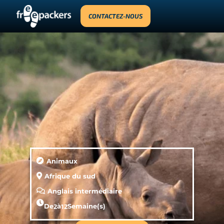
CONTACTEZ-NOUS
Animaux
Afrique du sud
Anglais intermédiaire
De
2
à
12
Semaine(s)