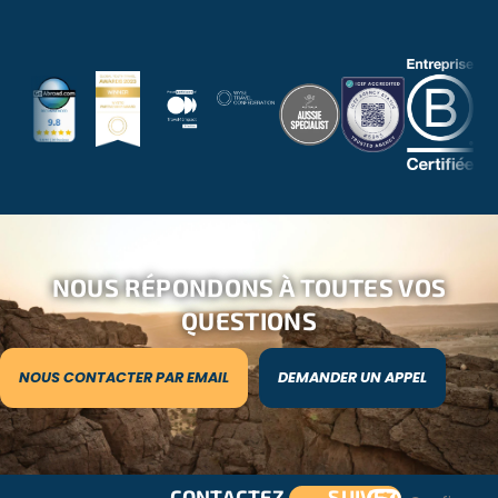
15 degrés Celsius le jour. Veillez à emporter suffisamment
de vêtements chauds si vous prévoyez votre voyage à
cette période.
Arrivée :
Arrivée tous les diamches à JNB Tambo International
Airport;
Vous vous rendrez en navette sur le site du projet à
Hoedspruit. Vous pouvez également prendre l’avion JNB –
HDS fin d’éviter la navette (à vos frais).
NOUS RÉPONDONS À TOUTES VOS
Vous devez prendre un vol en fin de soirée au départ de
JNB, car la navette n’arrivera à JNB qu’à environ 18h00.
QUESTIONS
Vous pouvez également prendre un vol HDS – JNB si vous
souhaitez éviter la navette (à vos frais).
NOUS CONTACTER PAR EMAIL
DEMANDER UN APPEL
Temps libre :
Les activités énumérées ici sont quelques-unes des
sorties proposées le dimanche, si les volontaires n’ont pas
CONTACTEZ-
SUIVEZ-