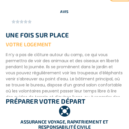
reproduction pour surveiller les buffles, les élans de
Livingstone et les nyalas.
AVIS
JEUDI :






Travail dans l’habitat ; vous pourriez vous occuper de
UNE FOIS SUR PLACE
l’enlèvement de plantes exotiques, du contrôle de
l’érosion ou du débroussaillage. L’après-midi ou le soir,
VOTRE LOGEMENT
partez en surveillance des hyènes et en patrouille de nuit.
Il n’y a pas de clôture autour du camp, ce qui vous
VENDREDI :
permettra de voir des animaux et des oiseaux en liberté
pendant la journée. Ils se promènent dans le jardin et
Tôt le matin, partez à la recherche d’éléphants dans le
vous pouvez régulièrement voir les troupeaux d’éléphants
cadre de la recherche en cours sur le programme de
venir s’abreuver au point d’eau. Le bâtiment principal, où
contraception des éléphants. L’après-midi, partez
se trouve le bureau, dispose d’un grand salon confortable
surveiller les espèces d’oiseaux avant de dormir à la belle
où les volontaires peuvent passer leur temps libre à lire
étoile avec le projet « Espèces menacées ».
des guides de terrain et d’autres livres, ou à regarder des
PRÉPARER VOTRE DÉPART
documentaires le soir.
SAMEDI :
La maison des volontaires propose un mélange de
Soit une sortie est prévue, soit c’est une journée libre où
dortoirs avec des lits superposés ou des chambres
les volontaires peuvent se détendre ou partir en
doubles pour les couples et/ou les volontaires voyageant
ASSURANCE VOYAGE, RAPATRIEMENT ET
excursion. Lorsque vous avez temps libre, il n’est pas
RESPONSABILITÉ CIVILE
ensemble. Les salles de bain sont équipées d’une douche