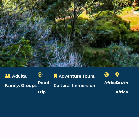
,
,
Adults
Adventure Tours
Road
Africa
South
,
Family
Groups
Cultural Immersion
trip
Africa