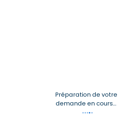
Commentaires / Demandes spécifiques
Politique de confidentialité
*
J’ai lu et j’accepte la
politique de confidentialité
de
Freepackers.
S'abonner à la newsletter
Je souhaite m’inscrire à la newsletter de Freepackers
ENVOYER MA DEMANDE
Préparation de votre
demande en cours...
NOS CERTIFICATIONS