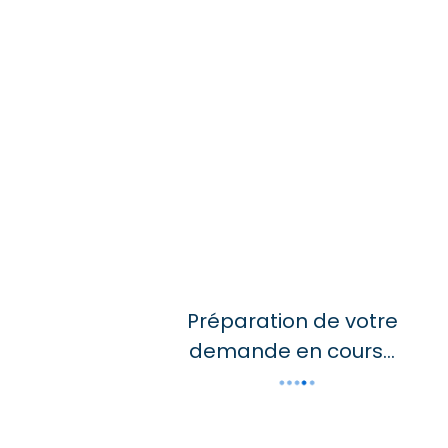
Commentaires / Demandes spécifiques
Politique de confidentialité
*
J’ai lu et j’accepte la
politique de confidentialité
de
Freepackers.
S'abonner à la newsletter
Je souhaite m’inscrire à la newsletter de Freepackers
ENVOYER MA DEMANDE
Préparation de votre
demande en cours...
NOS CERTIFICATIONS