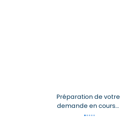
Commentaires / Demandes spécifiques
Politique de confidentialité
*
J’ai lu et j’accepte la
politique de confidentialité
de
Freepackers.
S'abonner à la newsletter
Je souhaite m’inscrire à la newsletter de Freepackers
ENVOYER MA DEMANDE
Préparation de votre
demande en cours...
NOS CERTIFICATIONS