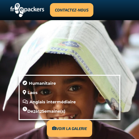
CONTACTEZ-NOUS
Humanitaire
Laos
Anglais intermédiaire
De
2
à
12
Semaine(s)
VOIR LA GALERIE