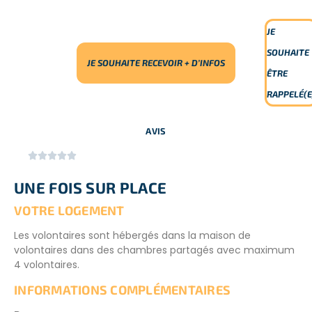
modernisent de plus en plus et succombent à l’Occident.
Une autre bonne raison de participer à ce voyage
JE
humanitaire au Laos.
SOUHAITE
JE SOUHAITE RECEVOIR + D’INFOS
ÊTRE
RAPPELÉ(E
AVIS





UNE FOIS SUR PLACE
VOTRE LOGEMENT
Les volontaires sont hébergés dans la maison de
volontaires dans des chambres partagés avec maximum
4 volontaires.
INFORMATIONS COMPLÉMENTAIRES