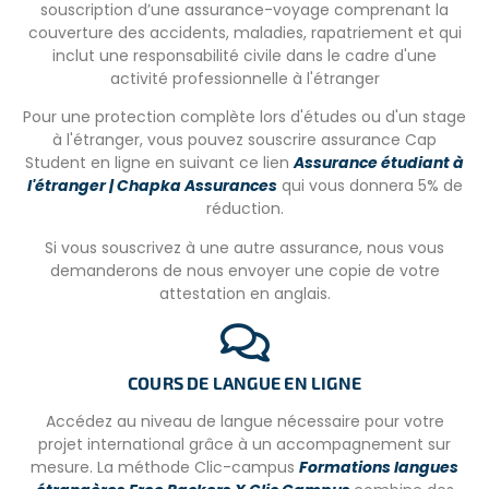
souscription d’une assurance-voyage comprenant la
Monnaie :
couverture des accidents, maladies, rapatriement et qui
inclut une responsabilité civile dans le cadre d'une
Nous conseillons à tous les participants d’apporter de la
activité professionnelle à l'étranger
monnaie locale pour leurs dépenses personnelles ou
d’utiliser les guichets automatiques de l’aéroport à leur
Pour une protection complète lors d'études ou d'un stage
arrivée et de retirer sur place à un guichet automatique si
à l'étranger, vous pouvez souscrire assurance Cap
besoin.
Student en ligne en suivant ce lien
Assurance étudiant à
l'étranger | Chapka Assurances
qui vous donnera 5% de
Emmener :
réduction.
Aucun équipement spécifique n’est requis pour ce
Si vous souscrivez à une autre assurance, nous vous
programme (excepté des chaussures fermées et des
demanderons de nous envoyer une copie de votre
vêtements longs), mais vous êtes invités à apporter du
attestation en anglais.
matériel pédagogique pour vos cours, tel que :
Jeux de sociétés éducatifs, livres/BD, instruments de
musique, materiel/équipement de sport…
COURS DE LANGUE EN LIGNE
Accédez au niveau de langue nécessaire pour votre
LES CONDITIONS
projet international grâce à un accompagnement sur
mesure. La méthode Clic-campus
Formations langues
– À partir de 18 ans.