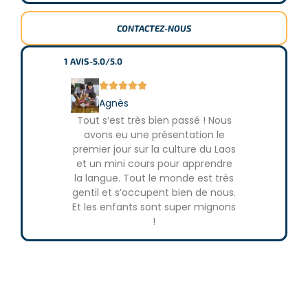
de 30 jours peuvent être renouvelés 2 fois auprès du
bureau de l’immigration de Luang Prabang (environ 78$
CONTACTEZ-NOUS
US). Notre équipe locale orientera les volontaires
participant à un programme de plus de 90 jours vers deux
options permettant un renouvellement de visa : une
1
AVIS
-
5.0/5.0
excursion à Vientiane pour rejoindre la Thaïlande par le





Pont de l’Amitié, ou un vol aller-retour pour Chiang Mai.
Agnès
Tout s’est très bien passé ! Nous
avons eu une présentation le
premier jour sur la culture du Laos
et un mini cours pour apprendre
la langue. Tout le monde est très
gentil et s’occupent bien de nous.
Et les enfants sont super mignons
!