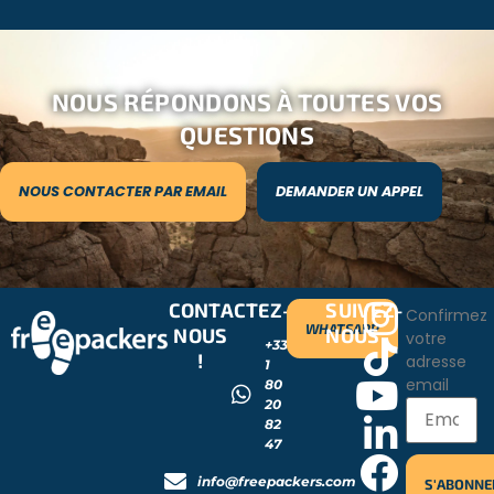
NOUS RÉPONDONS À TOUTES VOS
QUESTIONS
NOUS CONTACTER PAR EMAIL
DEMANDER UN APPEL
CONTACTEZ-
SUIVEZ-
Confirmez
WHATSAPP
NOUS
NOUS
votre
+33
!
adresse
1
email
80
20
82
47
info@freepackers.com