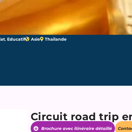
,
iat
Educatif
Asie
Thailande
Circuit road trip 
Brochure avec itinéraire détaillé
Conta