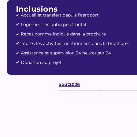
Inclusions
✔︎ Accueil et transfert depuis l'aéroport
✔︎ Logement en auberge et hôtel
✔︎ Repas comme indiqué dans la brochure
✔︎ Toutes les activités mentionnées dans la brochure
✔︎ Assistance et supervision 24 heures sur 24
✔︎ Donation au projet
août
2026
lun
mar
27
2
3