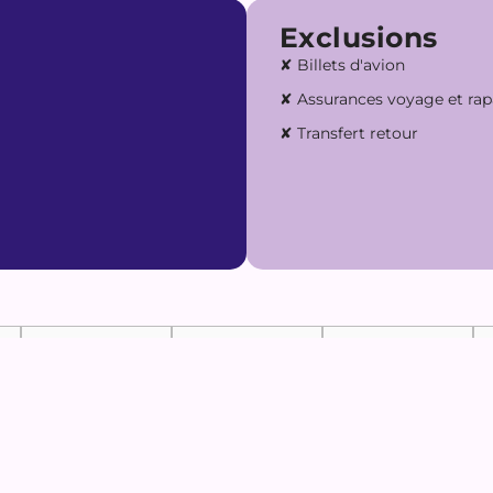
Exclusions
✘ Billets d'avion
✘ Assurances voyage et ra
✘ Transfert retour
4
DATES DISPONIBLES
mer
jeu
ven
8
29
30
31
4
5
6
7