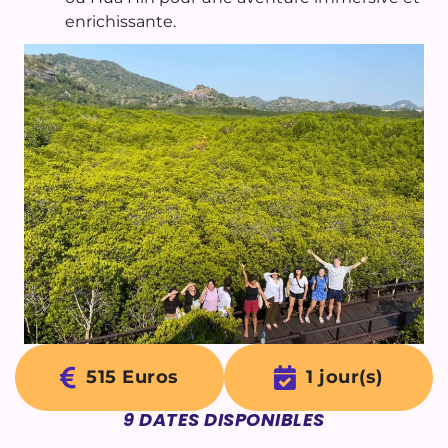
enrichissante.
515 Euros
1 jour(s)
9
DATES DISPONIBLES