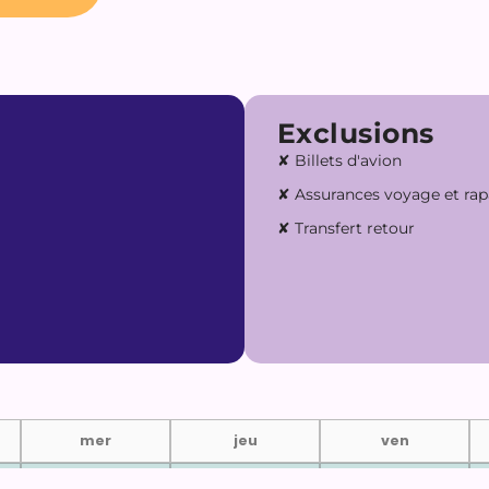
Exclusions
✘ Billets d'avion
✘ Assurances voyage et ra
✘ Transfert retour
64
DATES DISPONIBLES
mer
jeu
ven