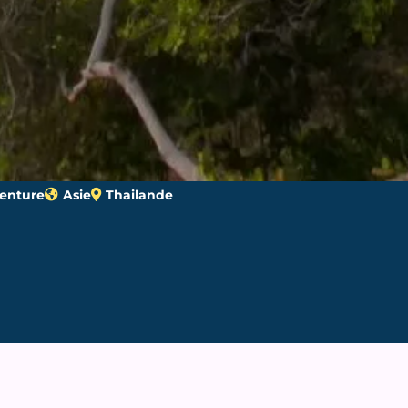
venture
Asie
Thailande