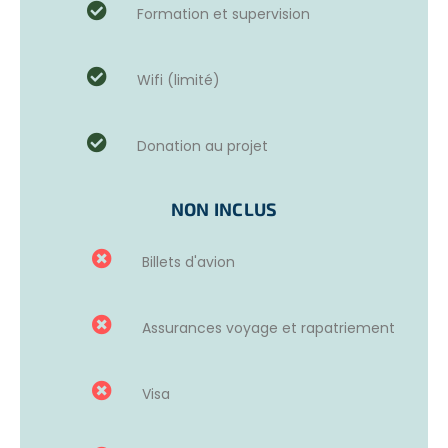
TEMPS DES VOLONTAIRES
Formation et supervision
Les participants lors de votre voyage éco responsable au
Sri Lanka travaille​nt à
du lundi au vendredi​
et participe​
Wifi (limité)
nt aux diverses tâches quotidiennes au sein du refuge :
Nourrir les chiens
Sortir et promener les nombreux chiens handicapés
Donation au projet
et blessés en priorité
Brosser les chiens et contrôler la présence de tiques.
Couper les ongles et nettoyer les oreilles.
NON INCLUS
Aider au nettoyage des box des chiens.
Apporter de l’aide pour l’administration de
Billets d'avion
médicaments​.
Le prix du projet inclus
une donation
permettant
Assurances voyage et rapatriement
d’entretenir les enclos, jouets, laisses et de mener des
campagnes de stérilisation.
Visa
Deux coordinatrices françaises
sont présentes sur
place pour faire le relai avec le staff local pour les
volontaires partant avec un anglais basique.