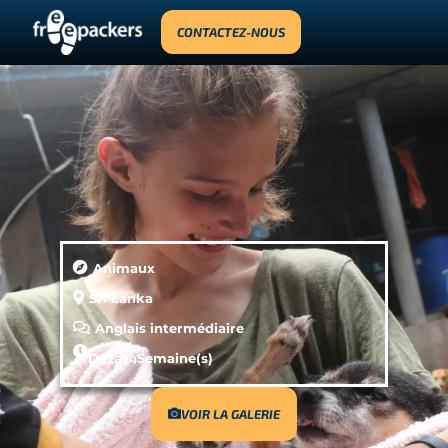
CONTACTEZ-NOUS
Animaux
Sri Lanka
Anglais intermédiaire
De
2
à
24
Semaine(s)
VOIR LA GALERIE