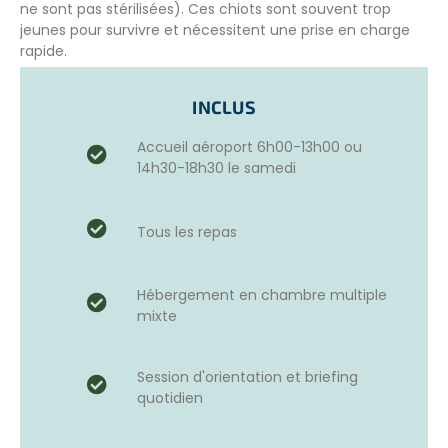
ne sont pas stérilisées). Ces chiots sont souvent​ trop
jeunes pour survivre et nécessitent une prise en charge
rapide​.
Vous allez intégrer le
2e plus grand refuge du monde
INCLUS
avec 2500 chiens.
Ce projet a été développé avec une
association à but
Accueil aéroport 6h00-13h00 ou
non lucratif
dédiée​ à la protection des chiens​ errants
14h30-18h30 le samedi
dans le sud du pays. Une équipe expérimentée de
vétérinaires reconnus, de soignants, de personnel
technique mais aussi d’assistants est sur place pour venir
Tous les repas
en aide aux chiens et s’occupent de la formation des
volontaires, souhaitant donner de leur temps pour ce
projet.
Hébergement en chambre multiple
mixte
Un tel refuge demande beaucoup de fonds et du
personnel,
votre participation à donc une grande
importance.
Session d'orientation et briefing
quotidien
LES MISSIONS AU REFUGE ET L’EMPLOI DU