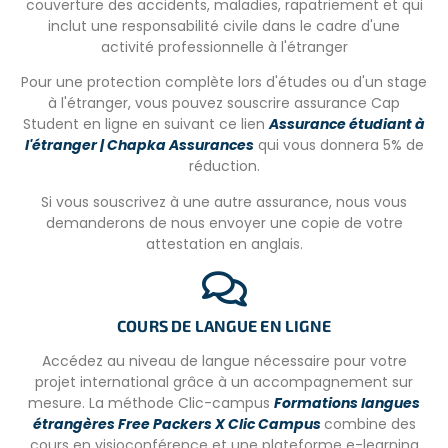
couverture des accidents, maladies, rapatriement et qui
– Copie du passeport.
inclut une responsabilité civile dans le cadre d'une
activité professionnelle à l'étranger
Pour une protection complète lors d'études ou d'un stage
PARTENAIRE LOCAL
à l'étranger, vous pouvez souscrire assurance Cap
Freepackers est le seul partenaire exclusif en
Student en ligne en suivant ce lien
Assurance étudiant à
France de ce projet au Sri Lanka.
Nous garantissons
l'étranger | Chapka Assurances
qui vous donnera 5% de
des projets éthiques, avec un encadrement de qualité,
réduction.
sélectionnés avec soin et suivis par des visites régulières
Si vous souscrivez à une autre assurance, nous vous
sur place. Les donations sont intégralement et
demanderons de nous envoyer une copie de votre
directement réinvesties dans les associations locales,
attestation en anglais.
assurant un impact local réel et transparent.
COURS DE LANGUE EN LIGNE
Accédez au niveau de langue nécessaire pour votre
projet international grâce à un accompagnement sur
mesure. La méthode Clic-campus
Formations langues
étrangères Free Packers X Clic Campus
combine des
cours en visioconférence et une plateforme e-learning