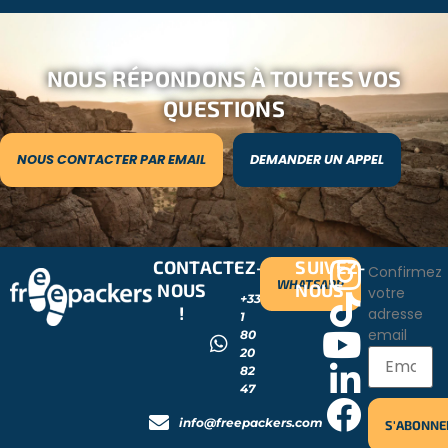
NOUS RÉPONDONS À TOUTES VOS
QUESTIONS
NOUS CONTACTER PAR EMAIL
DEMANDER UN APPEL
CONTACTEZ-
SUIVEZ-
Confirmez
WHATSAPP
NOUS
NOUS
votre
+33
!
adresse
1
email
80
20
82
47
info@freepackers.com