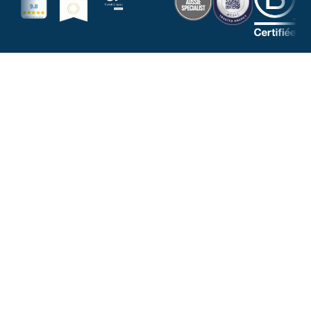
NOUS RÉPONDONS À TOUTES VOS
QUESTIONS
NOUS CONTACTER PAR EMAIL
DEMANDER UN APPEL
CONTACTEZ-
SUIVEZ-
Confirmez
WHATSAPP
NOUS
NOUS
votre
+33
!
adresse
1
email
80
20