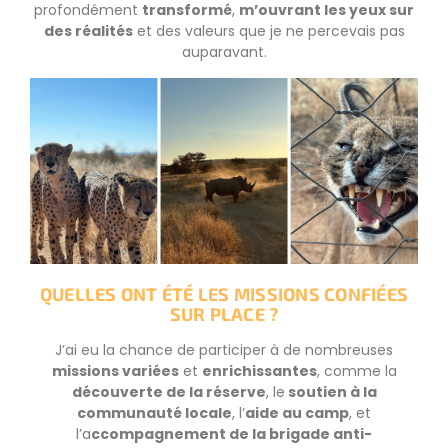
profondément
transformé
,
m’ouvrant les yeux sur
des réalités
et des valeurs que je ne percevais pas
auparavant.
QUELLES ONT ÉTÉ LES MISSIONS CONFIÉES
SUR PLACE ?
J’ai eu la chance de participer à de nombreuses
missions variées
et
enrichissantes
, comme la
découverte de la réserve
, le
soutien à la
communauté locale
, l’
aide au camp
, et
l’a
ccompagnement de la brigade anti-