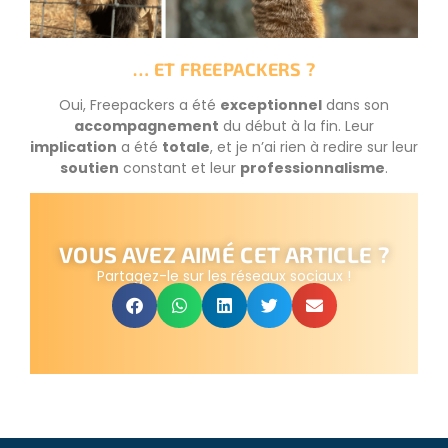
… ET FREEPACKERS ?
Oui, Freepackers a été
exceptionnel
dans son
accompagnement
du début à la fin. Leur
implication
a été
totale
, et je n’ai rien à redire sur leur
soutien
constant et leur
professionnalisme
.
VOUS AVEZ AIMÉ CET ARTICLE ?
Partagez-le sur les réseaux sociaux !