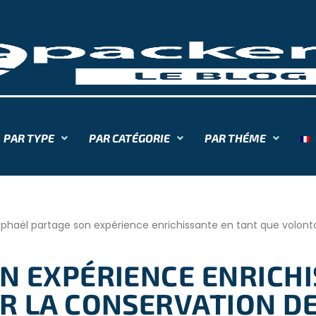
PAR TYPE
PAR CATÉGORIE
PAR THÉME
phaël partage son expérience enrichissante en tant que volontai
N EXPÉRIENCE ENRICHI
R LA CONSERVATION DE