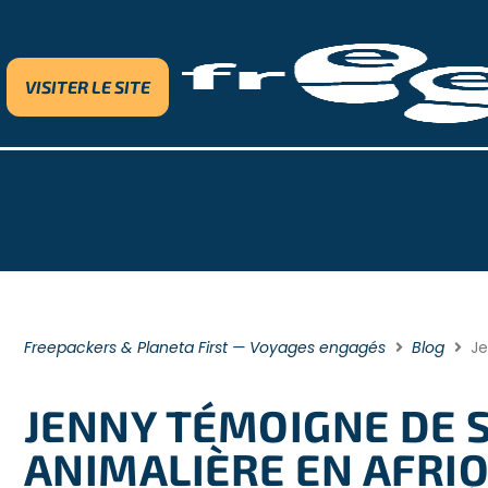
VISITER LE SITE
Freepackers & Planeta First — Voyages engagés
Blog
Je
JENNY TÉMOIGNE DE 
ANIMALIÈRE EN AFRI