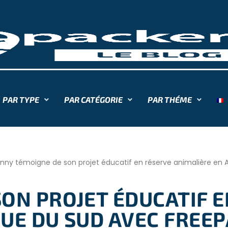
PAR TYPE
PAR CATÉGORIE
PAR THÉME
nny témoigne de son projet éducatif en réserve animalière en 
SON PROJET ÉDUCATIF 
QUE DU SUD AVEC FREE