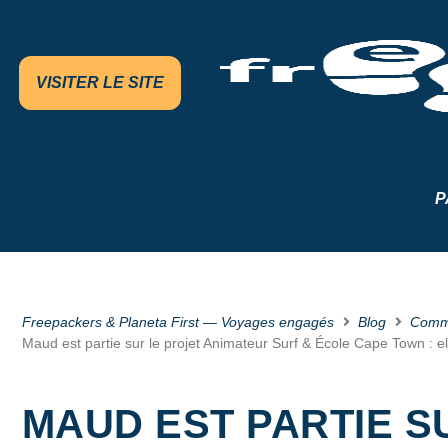
VISITER LE SITE
P
Freepackers & Planeta First — Voyages engagés
Blog
Comm
Maud est partie sur le projet Animateur Surf & École Cape Town : el
MAUD EST PARTIE S