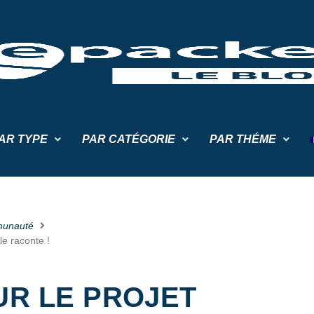
AR TYPE
PAR CATÉGORIE
PAR THÉME
unauté
le raconte !
UR LE PROJET