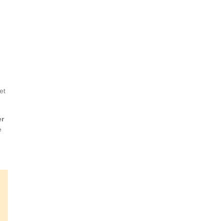
et
er
e