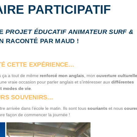
IRE PARTICIPATIF
LE
PROJET ÉDUCATIF ANIMATEUR SURF &
N RACONTÉ PAR MAUD !
TÉ CETTE EXPÉRIENCE…
is ça a tout de même
renforcé mon anglais
, mon
ouverture
culturell
 une vraie occasion pour parler anglais et s’intéresser aux
différentes
et modes de vie
.
URS SOUVENIRS…
re arrivée dans l’école le matin. Ils sont tous
souriants
et nous
coure
leure façon de commencer la journée !