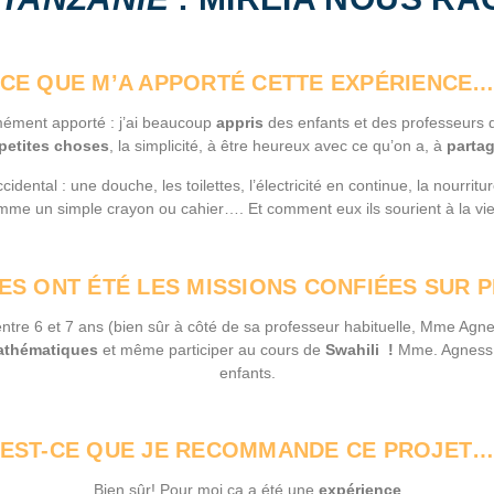
CE QUE M’A APPORTÉ CETTE EXPÉRIENCE
mément apporté : j’ai beaucoup
appris
des enfants et des professeurs de
 petites choses
, la simplicité, à être heureux avec ce qu’on a, à
partag
ental : une douche, les toilettes, l’électricité en continue, la nourritur
me un simple crayon ou cahier…. Et comment eux ils sourient à la vi
ES ONT ÉTÉ LES MISSIONS CONFIÉES SUR P
re 6 et 7 ans (bien sûr à côté de sa professeur habituelle, Mme Agness
athématiques
et même participer au cours de
Swahili !
Mme. Agness 
enfants.
EST-CE QUE JE RECOMMANDE CE PROJET
Bien sûr! Pour moi ça a été une
expérience