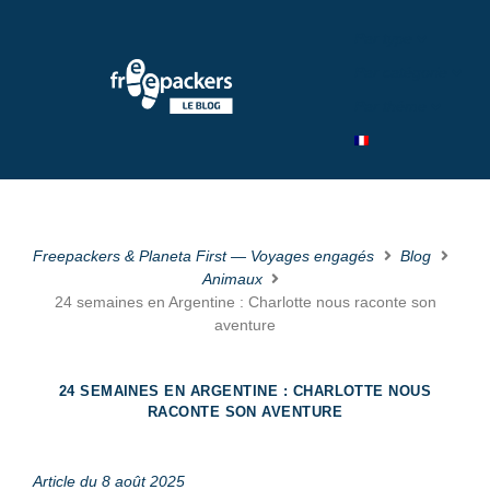
Par type
Par catégorie
Par théme
Freepackers & Planeta First — Voyages engagés
Blog
Animaux
24 semaines en Argentine : Charlotte nous raconte son
aventure
24 SEMAINES EN ARGENTINE : CHARLOTTE NOUS
RACONTE SON AVENTURE
Article du 8 août 2025