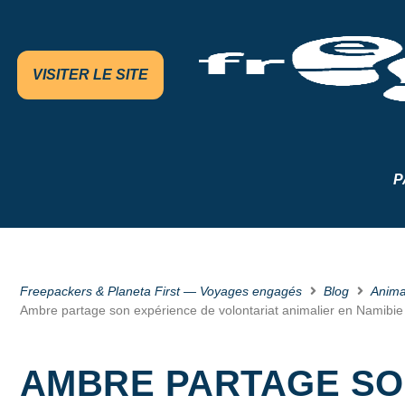
VISITER LE SITE
P
Freepackers & Planeta First — Voyages engagés
Blog
Anim
Ambre partage son expérience de volontariat animalier en Namibie
AMBRE PARTAGE SO