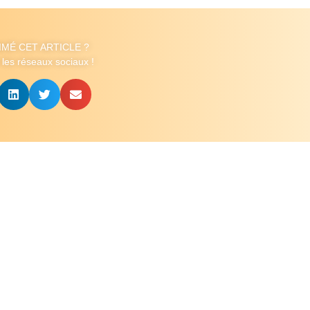
IMÉ CET ARTICLE ?
 les réseaux sociaux !