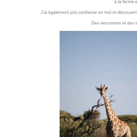
à la ferme 
J’ai également pris confiance en moi et découvert
Des rencontres et des i