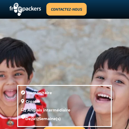
CONTACTEZ-NOUS
Humanitaire
Croatie
Anglais intermédiaire
De
2
à
12
Semaine(s)