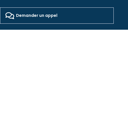
2026 - Freepackers - All Rights Reserved​
Designed by Pocom Digital Agency
Demander un appel