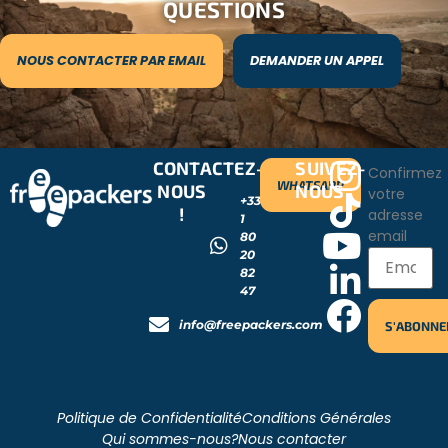
QUESTIONS
NOUS CONTACTER PAR EMAIL
DEMANDER UN APPEL
CONTACTEZ-
SUIVEZ-
Confirmez
WHATSAPP
NOUS
NOUS
votre
+33
!
adresse
1
email
80
20
82
47
info@freepackers.com
Politique de Confidentialité
Conditions Générales
Qui sommes-nous?
Nous contacter