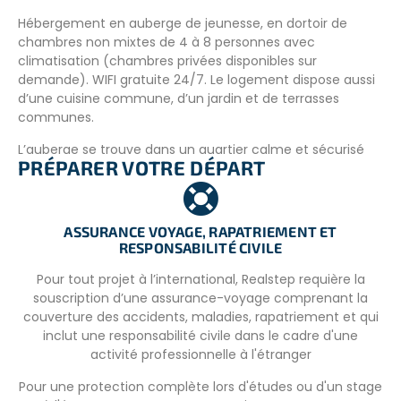
Hébergement en auberge de jeunesse, en dortoir de
chambres non mixtes de 4 à 8 personnes avec
climatisation (chambres privées disponibles sur
demande). WIFI gratuite 24/7. Le logement dispose aussi
d’une cuisine commune, d’un jardin et de terrasses
communes.
L’auberge se trouve dans un quartier calme et sécurisé
PRÉPARER VOTRE DÉPART
de la ville, proche de la plage, à distance de marche du
centre-ville, avec une station de bus à proximité.
ASSURANCE VOYAGE, RAPATRIEMENT ET
RESPONSABILITÉ CIVILE
INFORMATIONS COMPLÉMENTAIRES
Pour tout projet à l’international, Realstep requière la
Trois repas par jour, tous les jours : petit déjeuner,
souscription d’une assurance-voyage comprenant la
déjeuner et dîner (style local). Les plats végétariens, sans
couverture des accidents, maladies, rapatriement et qui
gluten et pour les intolérants au lactose sont également
inclut une responsabilité civile dans le cadre d'une
disponibles sur demande.
activité professionnelle à l'étranger
Pour une protection complète lors d'études ou d'un stage