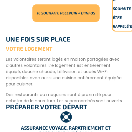
SOUHAITE
JE SOUHAITE RECEVOIR + D’INFOS
ÊTRE
RAPPELÉ(E
UNE FOIS SUR PLACE
VOTRE LOGEMENT
Les volontaires seront logés en maison partagées avec
d’autres volontaires. L’e logement est entièrement
équipé, douche chaude, télévision et accès Wi-Fi
disponibles avec aussi une cuisine entièrement équipée
pour cuisiner.
Des restaurants ou magasins sont à proximité pour
acheter de la nourriture. Les supermarchés sont ouverts
PRÉPARER VOTRE DÉPART
de 8 h à 22 h.
INFORMATIONS COMPLÉMENTAIRES
ASSURANCE VOYAGE, RAPATRIEMENT ET