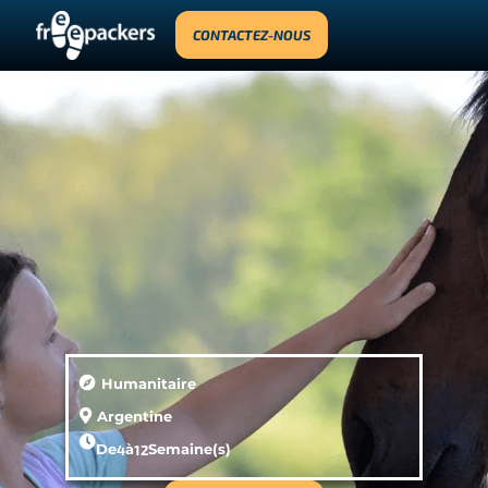
CONTACTEZ-NOUS
Humanitaire
Argentine
De
4
à
12
Semaine(s)