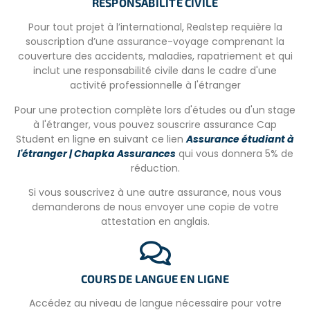
RESPONSABILITÉ CIVILE
– Vous devrez prévoir environ 100 euros par semaine pour
Pour tout projet à l’international, Realstep requière la
les dépenses personnelles à Córdoba.
souscription d’une assurance-voyage comprenant la
– Transports locaux (si nécessaire) : 2-3 euros par jour
couverture des accidents, maladies, rapatriement et qui
(aller-retour).
inclut une responsabilité civile dans le cadre d'une
activité professionnelle à l'étranger
– Ce que vous devrez apporter pour le projet : vêtements
pour l’extérieur, bottes, bonnet, lunettes de soleil,
Pour une protection complète lors d'études ou d'un stage
protection solaire, pantalon long.
à l'étranger, vous pouvez souscrire assurance Cap
Student en ligne en suivant ce lien
Assurance étudiant à
l'étranger | Chapka Assurances
qui vous donnera 5% de
réduction.
LES CONDITIONS
Si vous souscrivez à une autre assurance, nous vous
– Capacité d’adaptation à un nouvel environnement/une
demanderons de nous envoyer une copie de votre
nouvelle culture et engagement sincère envers
attestation en anglais.
l’organisation d’accueil.
– Niveau d’espagnol basique
COURS DE LANGUE EN LIGNE
Accédez au niveau de langue nécessaire pour votre