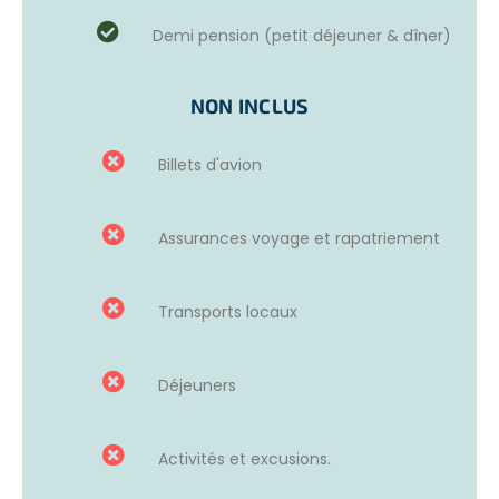
volontaires peuvent s’y rendre en bus en 35 minutes (40
Demi pension (petit déjeuner & dîner)
AR$ par jour).
NON INCLUS
OPTIONS ET ACTIVITÉS ANNEXES
Ceux qui le souhaitent peuvent choisir de réaliser des
Billets d'avion
cours d’espagnol durant une semaine
à Cordoba
avant le début du projet.
Assurances voyage et rapatriement
Cette semaine a pour but de permettre aux volontaires
de perfectionner leur niveau de langue et de découvrir la
culture du pays. Pour plus d’informations à ce sujet, merci
Transports locaux
de nous contacter.
Déjeuners
Activités et excusions.