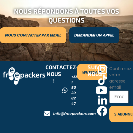
NOUS RÉPONDONS À TOUTES VOS
QUESTIONS
NOUS CONTACTER PAR EMAIL
DEMANDER UN APPEL
CONTACTEZ-
SUIVEZ-
Confirmez
WHATSAPP
NOUS
NOUS
votre
+33
!
adresse
1
email
80
20
82
47
info@freepackers.com