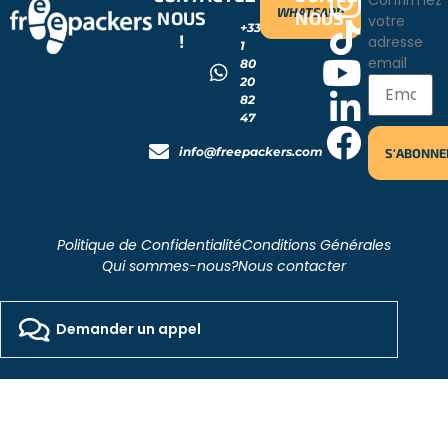
Confirmez
WHATSAPP
NOUS
NOUS
votre
+33
!
adresse
1
email
80
20
82
47
info@freepackers.com
Politique de Confidentialité
Conditions Générales
Qui sommes-nous?
Nous contacter
2026 - Freepackers - All Rights Reserved​
Designed by Pocom Digital Agency
Demander un appel