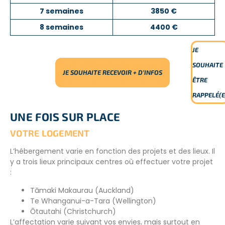
7 semaines
3850 €
Cette localisation est idéale pour les volontaires voulant
explorer et découvrir l’histoire de la région et
8 semaines
4400 €
particulièrement les séismes de Christchurch.
JE
SOUHAITE
JE SOUHAITE RECEVOIR + D’INFOS
ÊTRE
RAPPELÉ(E
UNE FOIS SUR PLACE
VOTRE LOGEMENT
L’hébergement varie en fonction des projets et des lieux. Il
y a trois lieux principaux centres où effectuer votre projet
:
Tāmaki Makaurau (Auckland)
Te Whanganui-a-Tara (Wellington)
Ōtautahi (Christchurch)
L’affectation varie suivant vos envies, mais surtout en