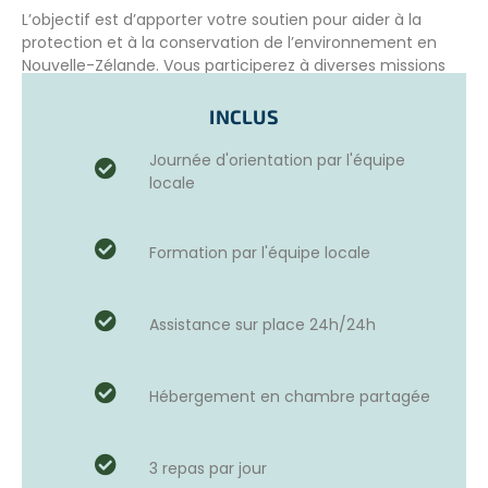
L’objectif est d’apporter votre soutien pour aider à la
protection et à la conservation de l’environnement en
Nouvelle-Zélande. Vous participerez à diverses missions
pour aider les équipes locales suivant les besoins du
moment.
INCLUS
Vous pouvez vous rendre dans une de ces 3 destinations,
Journée d'orientation par l'équipe
qui proposent des missions différentes :
locale
Tāmaki Makaurau (Auckland)
Te Whanganui-a-Tara (Wellington)
Formation par l'équipe locale
Ōtautahi (Christchurch)
VOTRE RÔLE
Assistance sur place 24h/24h
Voici un aperçu des activités que vous serez amenés à
réaliser pour soutenir le projet :
Hébergement en chambre partagée
La culture de plants indigènes
Le ramassage des déchets
L’élimination des mauvaises herbes
3 repas par jour
L’entretien des chemins et des sentiers