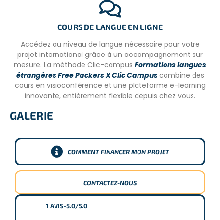
TRANSPORTS
COURS DE LANGUE EN LIGNE
Le transfert depuis l’aéroport n’est pas inclus
, tout
comme le transfert vers le projet n’est pas compris dans
Accédez au niveau de langue nécessaire pour votre
le programme.
projet international grâce à un accompagnement sur
mesure. La méthode Clic-campus
Formations langues
On vous recommande de prendre des congés lors des
étrangères Free Packers X Clic Campus
combine des
changements de projets suivant l’éloignement entre les
cours en visioconférence et une plateforme e-learning
différentes locations. Cela vous permettra de pouvoir
innovante, entièrement flexible depuis chez vous.
explorer et de profiter de la destination.
GALERIE
INFORMATIONS COMPLÉMENTAIRES
À votre
arrivée le vendredi matin
, vous recevrez un
COMMENT FINANCER MON PROJET
moment d’orientation d’environ une heure
pour vous
familiariser avec le programme. Après l’orientation, vous
serez conduits à l’hébergement local pour volontaires et
CONTACTEZ-NOUS
disposerez du reste de la journée pour vous installer.
1
AVIS
-
5.0/5.0
Un accès Internet
est prévu dans les hébergements