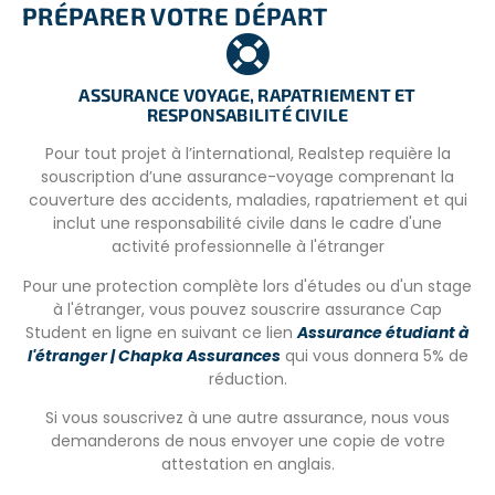
PRÉPARER VOTRE DÉPART
fonction des projets disponibles et des besoins sur place
au moment de votre arrivée.
Les hébergements typiques incluent des
maisons pour
ASSURANCE VOYAGE, RAPATRIEMENT ET
volontaires ou des auberges.
Les volontaires doivent
RESPONSABILITÉ CIVILE
apporter un sac de couchage et être prêts à partager les
chambres et les salles de bain.
Pour tout projet à l’international, Realstep requière la
souscription d’une assurance-voyage comprenant la
Chaque lieu offre une expérience unique, avec des
couverture des accidents, maladies, rapatriement et qui
équipements comprenant une
laverie, le Wi-Fi
et des
inclut une responsabilité civile dans le cadre d'une
installations pour cuisiner.
activité professionnelle à l'étranger
Pour une protection complète lors d'études ou d'un stage
à l'étranger, vous pouvez souscrire assurance Cap
LES REPAS
Student en ligne en suivant ce lien
Assurance étudiant à
Tous les repas sont inclus
en semaine et les week-
l'étranger | Chapka Assurances
qui vous donnera 5% de
ends. Les volontaires sont encouragés à cuisiner
réduction.
ensemble avec les aliments qui leur seront fournis. Merci
Si vous souscrivez à une autre assurance, nous vous
de nous indiquer si vous avez un régime alimentaire
demanderons de nous envoyer une copie de votre
spécifique.
attestation en anglais.