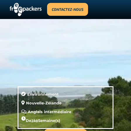
CONTACTEZ-NOUS
Environnement
Nouvelle-Zélande
Anglais intermédiaire
De
2
à
8
Semaine(s)