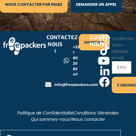
NOUS CONTACTER PAR EMAIL
DEMANDER UN APPEL
CONTACTEZ-
SUIVEZ-
Confirmez
WHATSAPP
NOUS
NOUS
votre
+33
!
adresse
1
email
80
20
82
47
info@freepackers.com
Politique de Confidentialité
Conditions Générales
Qui sommes-nous?
Nous contacter
2026 - Freepackers - All Rights Reserved​