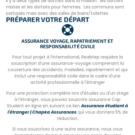
Il y a deux types de dortoirs dans la maison : les dortoirs
mixtes et les dortoirs pour femmes. Les communs sont
partagés mais avec des salles de bains/toilettes
PRÉPARER VOTRE DÉPART
séparées. Les volontaires auront accès à la
salle
commune
, aux espaces extérieurs dont le
jardin
et la
piscine
pour se détendre. Le
WIFI
est disponible dans
toute la maison et gratuit.
ASSURANCE VOYAGE, RAPATRIEMENT ET
RESPONSABILITÉ CIVILE
La maison n’a pas l’air conditionné, mais c’est une maison
de plage et elle a de grandes fenêtres ouvertes et
Pour tout projet à l’international, Realstep requière la
fermées tous les jours par l’équipe d’entretien ménager.
souscription d’une assurance-voyage comprenant la
couverture des accidents, maladies, rapatriement et qui
Il y a des caisses sous chaque lit superposé pour les
inclut une responsabilité civile dans le cadre d'une
volontaires, qui ont seulement besoin d’un cadenas pour
activité professionnelle à l'étranger
les fermer.
Pour une protection complète lors d'études ou d'un stage
Les mineurs ont un couvre-feu s’ils n’ont pas la
à l'étranger, vous pouvez souscrire assurance Cap
permission du tuteur de quitter la maison, qui est de 22
Student en ligne en suivant ce lien
Assurance étudiant à
heures.
l'étranger | Chapka Assurances
qui vous donnera 5% de
réduction.
Les repas sont préparés tous les jours
, il s’agit de
cuisine locale mais il est possible de s’adapter aux
Si vous souscrivez à une autre assurance, nous vous
régimes spécifiques sur demande (végétariens, vegans,