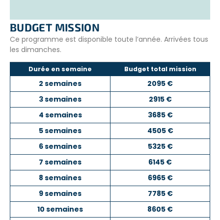
À la fabrication de planches de skate et de paddle,
renforçant ainsi l’engagement envers des solutions
durables.
BUDGET MISSION
À sensibiliser le public aux enjeux
Ce programme est disponible toute l’année. Arrivées tous
environnementaux, encourageant ainsi une plus
les dimanches.
grande prise de conscience et une action collective
pour la protection des océans.
Durée en semaine
Budget total mission
2 semaines
2095 €
Le recyclage, le nettoyage, la sensibilisation, toutes ses
3 semaines
2915 €
actions contribuent à des solutions durables pour la
protection des océans.
4 semaines
3685 €
5 semaines
4505 €
6 semaines
5325 €
7 semaines
6145 €
8 semaines
6965 €
9 semaines
7785 €
10 semaines
8605 €