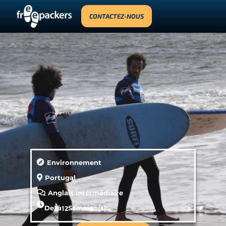
CONTACTEZ-NOUS
Environnement
Portugal
Anglais intermédiaire
De
2
à
12
Semaine(s)