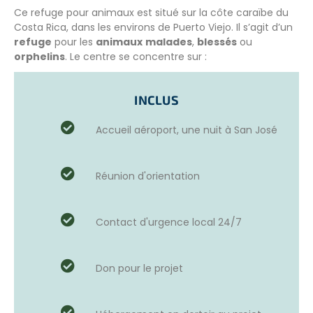
Ce refuge pour animaux est situé sur la côte caraïbe du
Costa Rica, dans les environs de Puerto Viejo. Il s’agit d’un
refuge
pour les
animaux
malades
,
blessés
ou
orphelins
. Le centre se concentre sur :
Les singes
Les paresseux
INCLUS
et quelques mammifères, oiseaux et reptiles.
Il dispense des services vétérinaires, des soins continus
Accueil aéroport, une nuit à San José
aux animaux pour pouvoir les remettre en
liberté dans la
forêt tropicale
aussi souvent que possible.
Réunion d'orientation
Ce refuge dispose d’un centre de sauvetage où des
ateliers d’information
et de
sensibilisation
sont
proposés aux visiteurs. C’est un endroit pour interagir
Contact d'urgence local 24/7
avec les animaux et les gens, travailler en équipe et
acquérir de nombreuses expériences.
Le centre dispose également d’une propriété de 49
Don pour le projet
hectares de forêt primaire (une zone où il n’y a aucun
signe visible d’activité humaine) ; cette réserve sauvage
est un espace idéal pour relâcher localement de