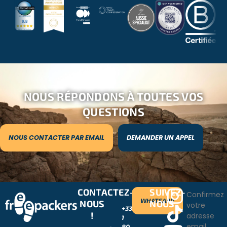
NOUS RÉPONDONS À TOUTES VOS
QUESTIONS
NOUS CONTACTER PAR EMAIL
DEMANDER UN APPEL
CONTACTEZ-
SUIVEZ-
Confirmez
WHATSAPP
NOUS
NOUS
votre
+33
!
adresse
1
email
80