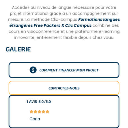
où se trouvent un réfrigérateur et un micro-ondes.
Accédez au niveau de langue nécessaire pour votre
Chaque volontaire reçoit un coffre sécurisé pour ses
projet international grâce à un accompagnement sur
effets personnels. Les espaces communs sont
mesure. La méthode Clic-campus
Formations langues
entretenus régulièrement et l’équipe sur place ainsi que
étrangères Free Packers X Clic Campus
combine des
les volontaires participent ensemble pour le bien-être de
cours en visioconférence et une plateforme e-learning
tous.
innovante, entièrement flexible depuis chez vous.
TRANSFERT
GALERIE
Vous arriverez à
San José le samedi.
Vous passerez une
nuit à San José puis devrez prendre un bus le dimanche
jusqu’au projet par vos propres moyens.
COMMENT FINANCER MON PROJET
LES CONDITIONS
CONTACTEZ-NOUS
– Minimum 4 semaines
1
AVIS
-
5.0/5.0
– Avoir une
bonne condition physique
(et emmener
des vêtements adaptés aux missions)





Carla
– Anglais intermédiaire