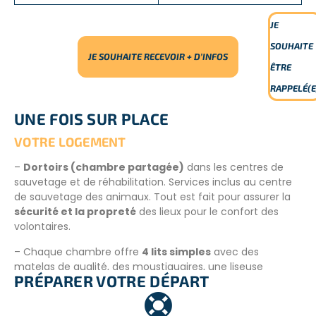
ENCADREMENT
JE
Les volontaires ne sont pas au contact d’animaux
SOUHAITE
dangereux, seul le personnel expérimenté en est autorisé.
JE SOUHAITE RECEVOIR + D’INFOS
La sécurité des volontaires est la priorité.
ÊTRE
RAPPELÉ(E
Le jour de votre arrivée, un
moment d’orientation
est
dédié pour vous donner les informations importantes,
UNE FOIS SUR PLACE
présenter les lieux, l’équipe et les volontaires.
VOTRE LOGEMENT
Il y a un
encadrement permanent
sur place par
l’équipe locale pour toute demande et besoin de la part
–
Dortoirs (chambre partagée)
dans les centres de
du volontaire.
sauvetage et de réhabilitation. Services inclus au centre
de sauvetage des animaux. Tout est fait pour assurer la
sécurité et la propreté
des lieux pour le confort des
volontaires.
– Chaque chambre offre
4 lits simples
avec des
matelas de qualité, des moustiquaires, une liseuse
PRÉPARER VOTRE DÉPART
individuelle et des prises pour charger les appareils
électroniques et un cadenas.