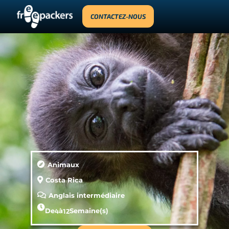
CONTACTEZ-NOUS
Animaux
Costa Rica
Anglais intermédiaire
De
4
à
12
Semaine(s)