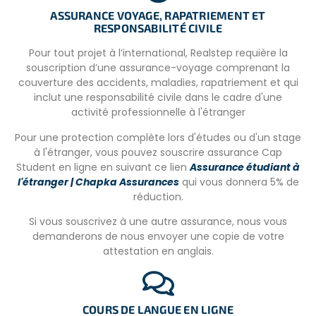
– Chaque dortoir dispose de sa propre salle de bain avec 1
ASSURANCE VOYAGE, RAPATRIEMENT ET
toilette et 1 douche à eau chaude.
RESPONSABILITÉ CIVILE
– Draps et serviettes inclus. Ils sont lavés régulièrement.
Pour tout projet à l’international, Realstep requière la
souscription d’une assurance-voyage comprenant la
– Wi-Fi.
couverture des accidents, maladies, rapatriement et qui
– Service de nettoyage.
inclut une responsabilité civile dans le cadre d'une
activité professionnelle à l'étranger
–
Machines à laver
avec coût supplémentaire (environ
8USD par lessive).
Pour une protection complète lors d'études ou d'un stage
à l'étranger, vous pouvez souscrire assurance Cap
– Espace commun pour se détendre et partager avec les
Student en ligne en suivant ce lien
Assurance étudiant à
autres volontaires du projet
l'étranger | Chapka Assurances
qui vous donnera 5% de
réduction.
Si vous souscrivez à une autre assurance, nous vous
LES REPAS
demanderons de nous envoyer une copie de votre
Les repas ne sont pas inclus
Il y a une
cuisine
attestation en anglais.
commune
entièrement équipée (couverts et ustensiles,
cuisinière, four, micro-ondes). Les volontaires peuvent
conserver leur nourriture et leurs boissons dans les
réfrigérateurs. Le déjeuner peut être apporté au centre,
COURS DE LANGUE EN LIGNE