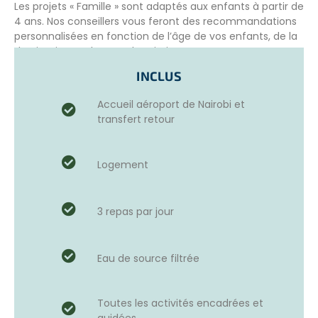
Les projets « Famille » sont adaptés aux enfants à partir de
4 ans. Nos conseillers vous feront des recommandations
personnalisées en fonction de l’âge de vos enfants, de la
destination et du type de mission.
INCLUS
MISSIONS PRINCIPALES DES ÉCOVOLONTAIRES
Accueil aéroport de Nairobi et
transfert retour
– Entretien de la propriété
afin que les animaux, les
membres du staff et leurs futurs éco-volontaires
puissent profiter d’un confort approprié. Vous aiderez les
Logement
Horse keepers à nettoyer les boxs des différents animaux
de la ferme.
3 repas par jour
– Inventaire des espèces animales et végétales
et
étude des comportements des animaux domestiques et
sauvages (en particulier ceux des familles de singes, mais
aussi des damans, des arbres et des oiseaux). Participer à
Eau de source filtrée
l’observation des singes et des oiseaux.
– Confection de harnais
spécialement conçus pour
Toutes les activités encadrées et
limiter les douleurs infligées aux ânes et mise en place