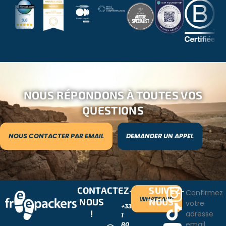
NOUS RÉPONDONS À TOUTES VOS
QUESTIONS
NOUS CONTACTER PAR EMAIL
DEMANDER UN APPEL
CONTACTEZ-
SUIVEZ-
Confirmez
WHATSAPP
NOUS
NOUS
votre
+33
!
adresse
1
email
80