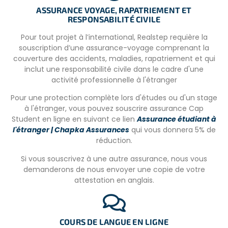
ASSURANCE VOYAGE, RAPATRIEMENT ET
extraordinaire, à partager entre amis ou en famille.
RESPONSABILITÉ CIVILE
Informations pratiques pour préparer votre départ
Pour tout projet à l’international, Realstep requière la
1. Vous recevrez le coffret fourniture pour les enfants ainsi
souscription d’une assurance-voyage comprenant la
que votre T-shirt.
couverture des accidents, maladies, rapatriement et qui
inclut une responsabilité civile dans le cadre d'une
2. Bottes de randonnée, tenues de sport, tenues
activité professionnelle à l'étranger
confortables, un gilet, pull, k-way car il pleut souvent, vos
affaires de toilettes. Les serviettes et draps sont fournis.
Pour une protection complète lors d'études ou d'un stage
à l'étranger, vous pouvez souscrire assurance Cap
3. Faites imprimer votre support de programme et prenez
Student en ligne en suivant ce lien
Assurance étudiant à
le temps de visionner les vidéos explicatives avant le
l'étranger | Chapka Assurances
qui vous donnera 5% de
départ.
réduction.
4. Si vous voulez acheter des souvenirs locaux, prévoyez
Si vous souscrivez à une autre assurance, nous vous
une enveloppe.
demanderons de nous envoyer une copie de votre
attestation en anglais.
5. Le visa peut se faire directement à l’aéroport. C’est
rapide.
Activités annexes
COURS DE LANGUE EN LIGNE