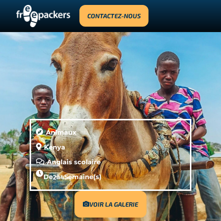
CONTACTEZ-NOUS
Animaux
Kenya
Anglais scolaire
De
2
à
4
Semaine(s)
VOIR LA GALERIE