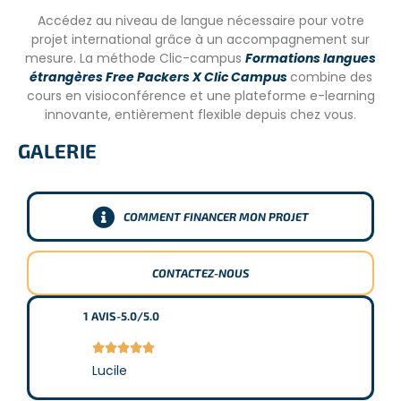
Accédez au niveau de langue nécessaire pour votre
LES CONDITIONS
projet international grâce à un accompagnement sur
mesure. La méthode Clic-campus
Formations langues
– Minimum 18 ans ou mineurs accompagnés d’un adulte.
étrangères Free Packers X Clic Campus
combine des
cours en visioconférence et une plateforme e-learning
– Niveau d’anglais intermédiaire (comprendre les
innovante, entièrement flexible depuis chez vous.
instructions, pouvoir communiquer).
– Programme ouvert à tout le monde.
GALERIE
– Assurance voyage obligatoire.
COMMENT FINANCER MON PROJET
CE QUE NOUS DEMANDONS AUX VOLONTAIRES :
CONTACTEZ-NOUS
– Adaptabilité.
– Capacité à vivre en groupe.
1
AVIS
-
5.0/5.0
– Simplicité.





– Esprit d’initiative.
Lucile