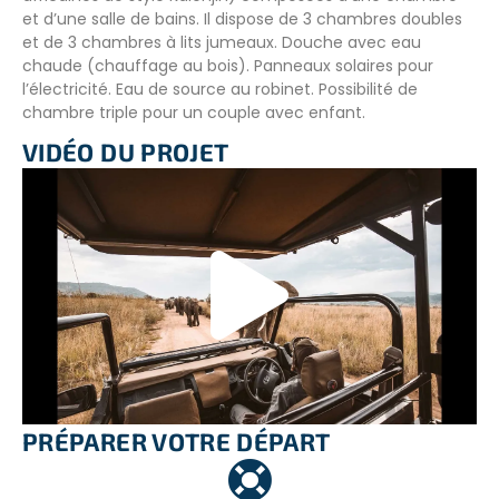
et d’une salle de bains. Il dispose de 3 chambres doubles
et de 3 chambres à lits jumeaux. Douche avec eau
chaude (chauffage au bois). Panneaux solaires pour
l’électricité. Eau de source au robinet. Possibilité de
chambre triple pour un couple avec enfant.
VIDÉO DU PROJET
Le restaurant au bord du plan d’eau peut accueillir 16
personnes. Le cuisinier vous y sert des repas simples et
variés (cuisine locale et internationale). Panneaux solaires
pour l’électricité. L’ambiance est familiale, chaleureuse et
décontractée. Les lieux sont propices à la reconnexion à
la nature et à soi, ainsi qu’au retour à l’essentiel.
INFORMATIONS COMPLÉMENTAIRES
Volontariat en famille
Ce voyage écovolontaire peut être réalisé en famille
PRÉPARER VOTRE DÉPART
avec vos enfants. Idéalement à partir de 7 ans, ce qui
permettra à vos enfants de vivre pleinement le
programme auprès des locaux. Une rencontre culturelle