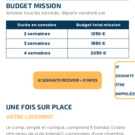
BUDGET MISSION
Arrivées tous les samedis, départs vendredi soir
Durée en semaine
Budget total mission
2 semaines
1290 €
3 semaines
1690 €
4 semaines
2090 €
JE
SOUHAITE
JE SOUHAITE RECEVOIR + D’INFOS
ÊTRE
RAPPELÉ(E
UNE FOIS SUR PLACE
VOTRE LOGEMENT
Le camp, simple et rustique, comprend 6 bandas (cases
africaines de style Kalenjin) composées d’une chambre