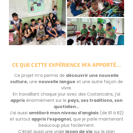
CE QUE CETTE EXPÉRIENCE M’A APPORTÉ…
Ce projet m’a permis de
découvrir une nouvelle
culture,
une
nouvelle langue
et une autre façon de
vivre.
En travaillant chaque jour avec des Costaricains, j’ai
appris
énormément sur le
pays, ses traditions, son
quotidien…
J’ai aussi
amélioré mon niveau d’anglais
(de B1 à B2)
et surtout
appris l’espagnol,
que je parle maintenant
beaucoup plus facilement.
C’était aussi une vraie
leçon de vie
sur le plan