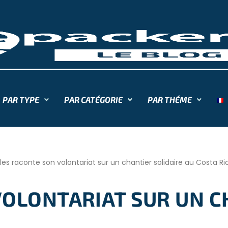
PAR TYPE
PAR CATÉGORIE
PAR THÉME
les raconte son volontariat sur un chantier solidaire au Costa Ri
VOLONTARIAT SUR UN C