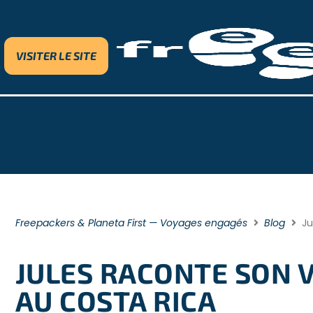
VISITER LE SITE
Freepackers & Planeta First — Voyages engagés
Blog
Ju
JULES RACONTE SON 
AU COSTA RICA