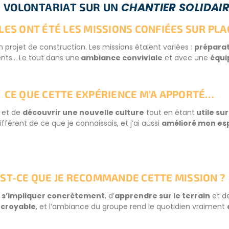
CHANTIER SOLIDAI
N VOLONTARIAT SUR UN
LES ONT ÉTÉ LES MISSIONS CONFIÉES SUR PLA
n projet de construction. Les missions étaient variées :
préparat
nts… Le tout dans une
ambiance conviviale
et avec une
équi
CE QUE CETTE EXPÉRIENCE M’A APPORTÉ…
et de
découvrir une nouvelle culture
tout en étant
utile sur
férent de ce que je connaissais, et j’ai aussi
amélioré mon es
ST-CE QUE JE RECOMMANDE CETTE MISSION ?
e
s’impliquer concrètement
, d’
apprendre sur le terrain
et d
ncroyable
, et l’ambiance du groupe rend le quotidien vraiment