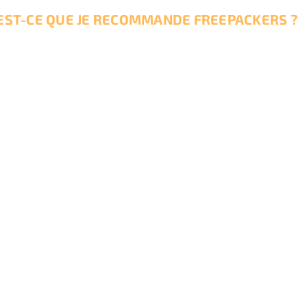
EST-CE QUE JE RECOMMANDE FREEPACKERS ?
 mission. Ils ont su
répondre à toutes mes questions
et
m’or
accompagnement
quand on part loin.
VOUS AVEZ AIMÉ CET ARTICLE ?
Partagez-le sur les réseaux sociaux !