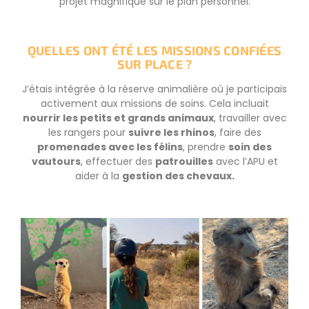
projet magnifique sur le plan personnel.
QUELLES ONT ÉTÉ LES MISSIONS CONFIÉES
SUR PLACE ?
J’étais intégrée à la réserve animalière où je participais
activement aux missions de soins. Cela incluait
nourrir les petits et grands animaux
, travailler avec
les rangers pour
suivre les rhinos
, faire des
promenades avec les félins
, prendre
soin des
vautours
, effectuer des
patrouilles
avec l’APU et
aider à la
gestion des chevaux.