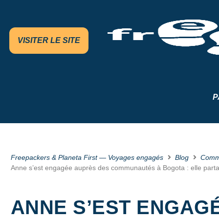
VISITER LE SITE
P
Freepackers & Planeta First — Voyages engagés
Blog
Comm
Anne s’est engagée auprès des communautés à Bogota : elle parta
ANNE S’EST ENGAG