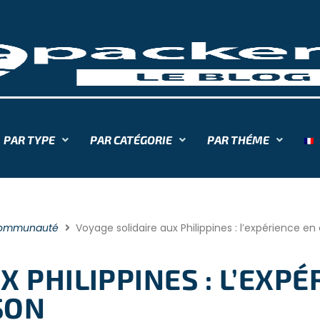
PAR TYPE
PAR CATÉGORIE
PAR THÉME
ommunauté
Voyage solidaire aux Philippines : l’expérience en
 PHILIPPINES : L’EXPÉ
SON