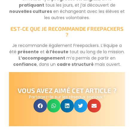
pratiquant
tous les jours, et j’ai découvert de
nouvelles cultures
en échangeant avec les élèves et
les autres volontaires.
EST-CE QUE JE RECOMMANDE FREEPACKERS
?
Je recommande également Freepackers. L’équipe a
été
présente
et
à l’écoute
tout au long de la mission.
L’accompagnement
m’a permis de partir en
confiance
, dans un
cadre structuré
mais ouvert.
VOUS AVEZ AIMÉ CET ARTICLE ?
Partagez-le sur les réseaux sociaux !