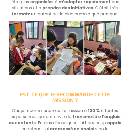
être plus
organisée
, à
m’adapter rapidement
aux
situations et à
prendre des initiatives
. C’était très
formateur
, autant sur le plan humain que pratique.
EST-CE QUE JE RECOMMANDE CETTE
MISSION ?
Oui, je recommande cette mission à
100 %
à toutes
les personnes qui ont envie de
transmettre l’anglais
aux enfants.
En plus d’enseigner, j’ai beaucoup
appris
en retour : j’ai
progressé en anglais
, en le