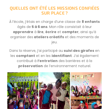
QUELLES ONT ÉTÉ LES MISSIONS CONFIÉES
SUR PLACE ?
À l’école, j’étais en charge d’une classe de
8 enfants
âgés de
5 à 6 ans
. Mon rôle consistait à leur
apprendre
à
lire
,
écrire
et
compter
, ainsi qu’à
organiser des
ateliers créatifs
et des moments de
jeu.
Dans la réserve, j’ai participé au
suivi des girafes
en
les
comptant
et en les
identifiant
. J’ai également
contribué à
l’entretien
des barrières et à la
préservation
de l’environnement naturel.