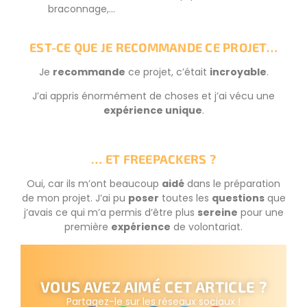
braconnage,…
EST-CE QUE JE RECOMMANDE CE PROJET…
Je
recommande
ce projet, c’était
incroyable
.
J’ai appris énormément de choses et j’ai vécu une
expérience unique
.
… ET FREEPACKERS ?
Oui, car ils m’ont beaucoup
aidé
dans le préparation
de mon projet. J’ai pu
poser
toutes les
questions
que
j’avais ce qui m’a permis d’être plus
sereine
pour une
première
expérience
de volontariat.
VOUS AVEZ AIMÉ CET ARTICLE ?
Partagez-le sur les réseaux sociaux !