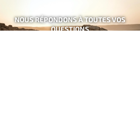
NOUS RÉPONDONS À TOUTES VOS
QUESTIONS
NOUS CONTACTER PAR EMAIL
DEMANDER UN APPEL
CONTACTEZ-
SUIVEZ-
Confirmez
WHATSAPP
NOUS
NOUS
votre
+33
!
adresse
1
email
80
20
82
47
info@freepackers.com