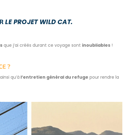
LE PROJET WILD CAT.
UR
s
que j’ai créés durant ce voyage sont
inoubliables
!
CE ?
ainsi qu’à
l’entretien général du refuge
pour rendre la