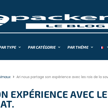
PAR TYPE
PAR CATÉGORIE
PAR THÉME
nimaux
Ari nous partage son expérience avec les rois de la sav
N EXPÉRIENCE AVEC LE
AT.