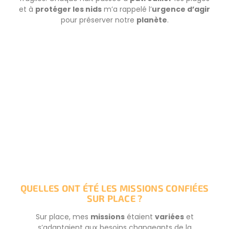
et à
protéger les nids
m’a rappelé l’
urgence d’agir
pour préserver notre
planète
.
Vous avez des questions ?
NOUS CONTACTER MAINTENANT
QUELLES ONT ÉTÉ LES MISSIONS CONFIÉES
SUR PLACE ?
Sur place, mes
missions
étaient
variées
et
s’adaptaient aux besoins changeants de la